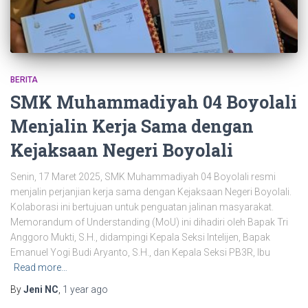
BERITA
SMK Muhammadiyah 04 Boyolali
Menjalin Kerja Sama dengan
Kejaksaan Negeri Boyolali
Senin, 17 Maret 2025, SMK Muhammadiyah 04 Boyolali resmi
menjalin perjanjian kerja sama dengan Kejaksaan Negeri Boyolali.
Kolaborasi ini bertujuan untuk penguatan jalinan masyarakat.
Memorandum of Understanding (MoU) ini dihadiri oleh Bapak Tri
Anggoro Mukti, S.H., didampingi Kepala Seksi Intelijen, Bapak
Emanuel Yogi Budi Aryanto, S.H., dan Kepala Seksi PB3R, Ibu
Read more…
By
Jeni NC
,
1 year
ago