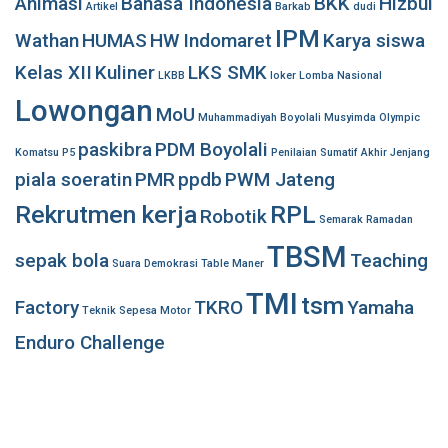
Animasi
Bahasa Indonesia
BKK
Hizbul
Artikel
Barkab
dudi
IPM
Wathan
HUMAS
HW
Indomaret
Karya siswa
Kelas XII
Kuliner
LKS SMK
LKBB
loker
Lomba Nasional
Lowongan
MoU
Muhammadiyah Boyolali
Musyimda
Olympic
paskibra
PDM Boyolali
Komatsu
P5
Penilaian Sumatif Akhir Jenjang
piala soeratin
PMR
ppdb
PWM Jateng
Rekrutmen kerja
RPL
Robotik
Semarak Ramadan
TBSM
sepak bola
Teaching
Suara Demokrasi
Table Maner
TMI
tsm
Factory
TKRO
Yamaha
Teknik Sepesa Motor
Enduro Challenge