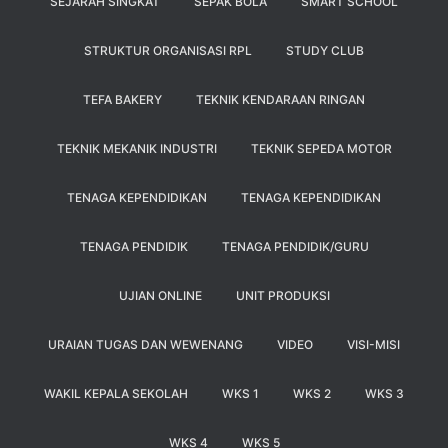
SEJARAH SINGKAT
SEPAK BOLA
SMART SCHOOL
STRUKTUR ORGANISASI RPL
STUDY CLUB
TEFA BAKERY
TEKNIK KENDARAAN RINGAN
TEKNIK MEKANIK INDUSTRI
TEKNIK SEPEDA MOTOR
TENAGA KEPENDIDIKAN
TENAGA KEPENDIDIKAN
TENAGA PENDIDIK
TENAGA PENDIDIK/GURU
UJIAN ONLINE
UNIT PRODUKSI
URAIAN TUGAS DAN WEWENANG
VIDEO
VISI-MISI
WAKIL KEPALA SEKOLAH
WKS 1
WKS 2
WKS 3
WKS 4
WKS 5