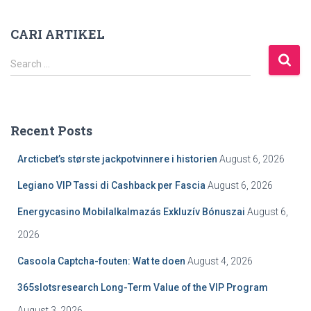
CARI ARTIKEL
S
Search …
e
a
r
c
Recent Posts
h
f
Arcticbet’s største jackpotvinnere i historien
August 6, 2026
o
r
Legiano VIP Tassi di Cashback per Fascia
August 6, 2026
:
Energycasino Mobilalkalmazás Exkluzív Bónuszai
August 6,
2026
Casoola Captcha-fouten: Wat te doen
August 4, 2026
365slotsresearch Long-Term Value of the VIP Program
August 3, 2026