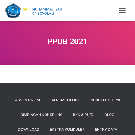
T
O
G
G
L
PPDB 2021
E
N
A
V
I
G
A
T
I
O
ABSEN ONLINE
AEROMODELING
BENGKEL SURYA
N
BIMBINGAN KONSELING
BKK & DU/DI
BLOG
DOWNLOAD
EKSTRA KULIKULER
ENTRY DATA