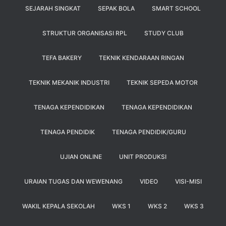
SEJARAH SINGKAT
SEPAK BOLA
SMART SCHOOL
STRUKTUR ORGANISASI RPL
STUDY CLUB
TEFA BAKERY
TEKNIK KENDARAAN RINGAN
TEKNIK MEKANIK INDUSTRI
TEKNIK SEPEDA MOTOR
TENAGA KEPENDIDIKAN
TENAGA KEPENDIDIKAN
TENAGA PENDIDIK
TENAGA PENDIDIK/GURU
UJIAN ONLINE
UNIT PRODUKSI
URAIAN TUGAS DAN WEWENANG
VIDEO
VISI-MISI
WAKIL KEPALA SEKOLAH
WKS 1
WKS 2
WKS 3