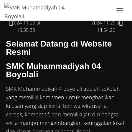
T
O
G
G
L
Selamat Datang di Website
E
N
Resmi
A
V
SMK Muhammadiyah 04
I
G
Boyolali
A
T
SMK Muhammadiyah 4 Boyolali adalah sekolah
I
O
yang memiliki komitmen untuk menghasilkan
N
lulusan yang siap kerja, berjiwa wirausaha,
cerdas, kompetitif, dan memiliki jati diri bangsa,
serta mampu mengembangkan keunggulan lokal
dan dapat bersaing di pasar global.