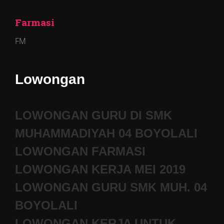
Farmasi
FM
Lowongan
LOWONGAN GURU DI SMK
MUHAMMADIYAH 04 BOYOLALI
LOWONGAN FARMASI
LOWONGAN KERJA MEI 2019
LOWONGAN GURU SMK MUH. 04
BOYOLALI
LOWONGAN KERJA UNTUK