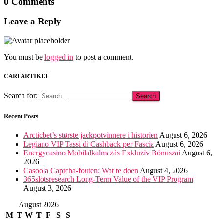
0 Comments
Leave a Reply
You must be
logged in
to post a comment.
CARI ARTIKEL
Search for:
Recent Posts
Arcticbet’s største jackpotvinnere i historien
August 6, 2026
Legiano VIP Tassi di Cashback per Fascia
August 6, 2026
Energycasino Mobilalkalmazás Exkluzív Bónuszai
August 6,
2026
Casoola Captcha-fouten: Wat te doen
August 4, 2026
365slotsresearch Long-Term Value of the VIP Program
August 3, 2026
August 2026
M
T
W
T
F
S
S