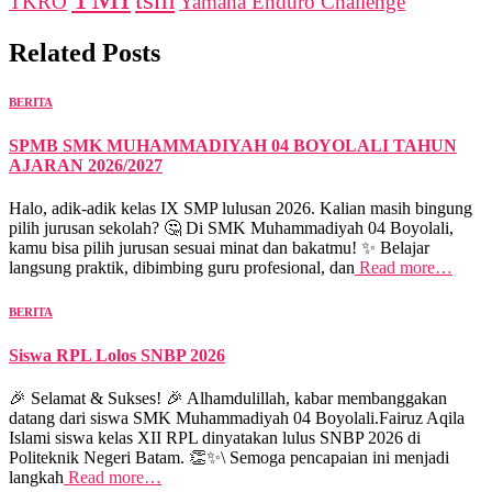
TKRO
Yamaha Enduro Challenge
Related Posts
BERITA
SPMB SMK MUHAMMADIYAH 04 BOYOLALI TAHUN
AJARAN 2026/2027
Halo, adik-adik kelas IX SMP lulusan 2026. Kalian masih bingung
pilih jurusan sekolah? 🤔 Di SMK Muhammadiyah 04 Boyolali,
kamu bisa pilih jurusan sesuai minat dan bakatmu! ✨ Belajar
langsung praktik, dibimbing guru profesional, dan
Read more…
BERITA
Siswa RPL Lolos SNBP 2026
🎉 Selamat & Sukses! 🎉 Alhamdulillah, kabar membanggakan
datang dari siswa SMK Muhammadiyah 04 Boyolali.Fairuz Aqila
Islami siswa kelas XII RPL dinyatakan lulus SNBP 2026 di
Politeknik Negeri Batam. 👏✨\ Semoga pencapaian ini menjadi
langkah
Read more…