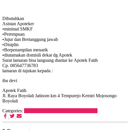
Dibutuhkan
Asistan Apoteker
•minimal SMKF
•Perempuan
•Jujur dan Bertanggung jawab
•Disiplin
•Berpenampilan menarik
•diutamakan domisili dekat dg Apotek
Surat lamaran bisa langsung diantar ke Apotek Fatih
Cp. 085647736783
lamaran di tujukan kepada :
ibu devi
Apotek Fatih
Jl. Raya Boyolali Jatinom km 4 Tempurejo Kemiri Mojosongo
Boyolali
Categories:
BERITA
LOWONGAN PEKERJAAN