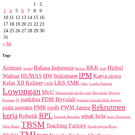
1
2
3
4
5
6
7
8
9
10
11
12
13
14
15
16
17
18
19
20
21
22
23
24
25
26
27
28
29
30
31
« Jul
Tags
Animasi
Bahasa Indonesia
BKK
Hizbul
Artikel
Barkab
dudi
IPM
Wathan
HUMAS
HW
Indomaret
Karya siswa
Kelas XII
Kuliner
LKS SMK
LKBB
loker
Lomba Nasional
Lowongan
MoU
Muhammadiyah Boyolali
Musyimda
Olympic
paskibra
PDM Boyolali
Komatsu
P5
Penilaian Sumatif Akhir Jenjang
Rekrutmen
piala soeratin
PMR
ppdb
PWM Jateng
kerja
RPL
Robotik
sepak bola
Semarak Ramadan
Suara Demokrasi
TBSM
Teaching Factory
Table Maner
Teknik Sepesa Motor
TMI
tsm