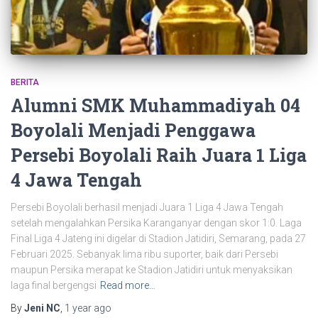
BERITA
Alumni SMK Muhammadiyah 04
Boyolali Menjadi Penggawa
Persebi Boyolali Raih Juara 1 Liga
4 Jawa Tengah
Persebi Boyolali berhasil menjadi Juara 1 Liga 4 Jawa Tengah
setelah mengalahkan Persika Karanganyar dengan skor 1:0. Laga
Final Liga 4 Jateng ini digelar di Stadion Jatidiri, Semarang, pada 27
Februari 2025. Sebanyak lima ribu suporter, baik dari Persebi
maupun Persika merapat ke Stadion Jatidiri untuk menyaksikan
laga final bergengsi
Read more…
By
Jeni NC
,
1 year
ago