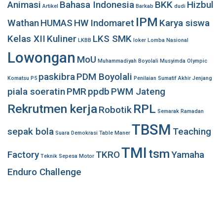
Animasi
Bahasa Indonesia
BKK
Hizbul
Artikel
Barkab
dudi
IPM
Wathan
HUMAS
HW
Indomaret
Karya siswa
Kelas XII
Kuliner
LKS SMK
LKBB
loker
Lomba Nasional
Lowongan
MoU
Muhammadiyah Boyolali
Musyimda
Olympic
paskibra
PDM Boyolali
Komatsu
P5
Penilaian Sumatif Akhir Jenjang
piala soeratin
PMR
ppdb
PWM Jateng
Rekrutmen kerja
RPL
Robotik
Semarak Ramadan
TBSM
sepak bola
Teaching
Suara Demokrasi
Table Maner
TMI
tsm
Factory
TKRO
Yamaha
Teknik Sepesa Motor
Enduro Challenge