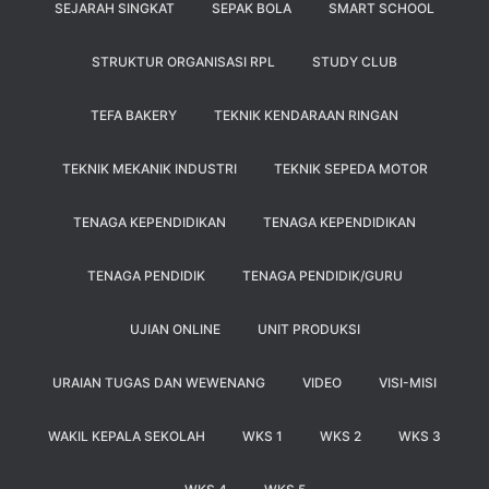
SEJARAH SINGKAT
SEPAK BOLA
SMART SCHOOL
STRUKTUR ORGANISASI RPL
STUDY CLUB
TEFA BAKERY
TEKNIK KENDARAAN RINGAN
TEKNIK MEKANIK INDUSTRI
TEKNIK SEPEDA MOTOR
TENAGA KEPENDIDIKAN
TENAGA KEPENDIDIKAN
TENAGA PENDIDIK
TENAGA PENDIDIK/GURU
UJIAN ONLINE
UNIT PRODUKSI
URAIAN TUGAS DAN WEWENANG
VIDEO
VISI-MISI
WAKIL KEPALA SEKOLAH
WKS 1
WKS 2
WKS 3