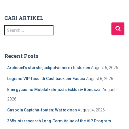
CARI ARTIKEL
S
e
a
r
c
Recent Posts
h
f
Arcticbet’s største jackpotvinnere i historien
August 6, 2026
o
r
Legiano VIP Tassi di Cashback per Fascia
August 6, 2026
:
Energycasino Mobilalkalmazás Exkluzív Bónuszai
August 6,
2026
Casoola Captcha-fouten: Wat te doen
August 4, 2026
365slotsresearch Long-Term Value of the VIP Program