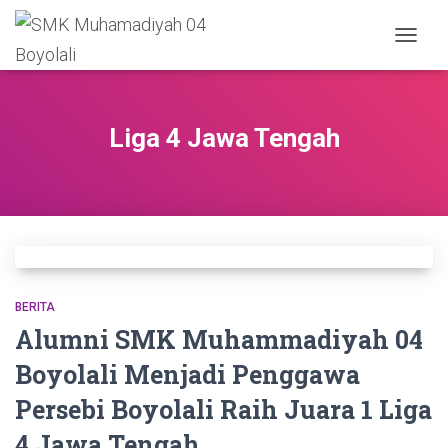
TOGGL
NAVIGA
Liga 4 Jawa Tengah
BERITA
Alumni SMK Muhammadiyah 04
Boyolali Menjadi Penggawa
Persebi Boyolali Raih Juara 1 Liga
4 Jawa Tengah