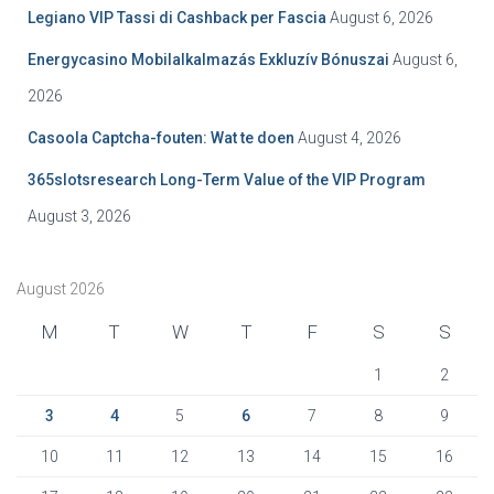
r
Legiano VIP Tassi di Cashback per Fascia
August 6, 2026
:
Energycasino Mobilalkalmazás Exkluzív Bónuszai
August 6,
2026
Casoola Captcha-fouten: Wat te doen
August 4, 2026
365slotsresearch Long-Term Value of the VIP Program
August 3, 2026
August 2026
M
T
W
T
F
S
S
1
2
3
4
5
6
7
8
9
10
11
12
13
14
15
16