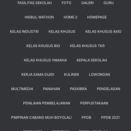
FASILITAS SEKOLAH
FOTO
GALERI
GURU
HISBUL WATHON
HOME 2
HOMEPAGE
KELAS INDUSTRI
KELAS KHUSUS
KELAS KHUSUS AXIO
KELAS KHUSUS BIO
KELAS KHUSUS TKR
KELAS KHUSUS YAMAHA
KEPALA SEKOLAH
KERJA SAMA DU/DI
KULINER
LOWONGAN
MULTIMEDIA
PANAHAN
PASKIBRA
PENGELASAN
PENILAIAN PEMBELAJARAN
PERPUSTAKAAN
PIMPINAN CABANG MUH BOYOLALI
PPDB
PPDB 2021