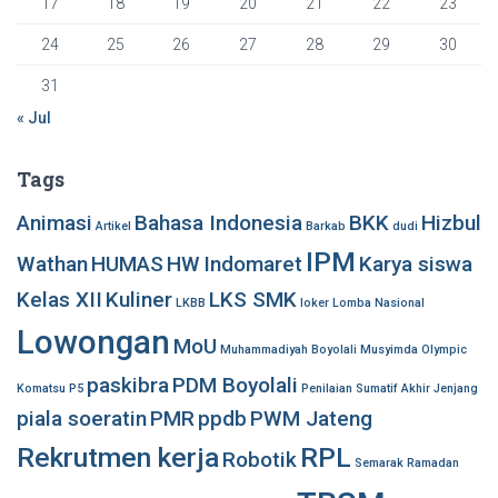
17
18
19
20
21
22
23
24
25
26
27
28
29
30
31
« Jul
Tags
Animasi
Bahasa Indonesia
BKK
Hizbul
Artikel
Barkab
dudi
IPM
Wathan
HUMAS
HW
Indomaret
Karya siswa
Kelas XII
Kuliner
LKS SMK
LKBB
loker
Lomba Nasional
Lowongan
MoU
Muhammadiyah Boyolali
Musyimda
Olympic
paskibra
PDM Boyolali
Komatsu
P5
Penilaian Sumatif Akhir Jenjang
piala soeratin
PMR
ppdb
PWM Jateng
Rekrutmen kerja
RPL
Robotik
Semarak Ramadan