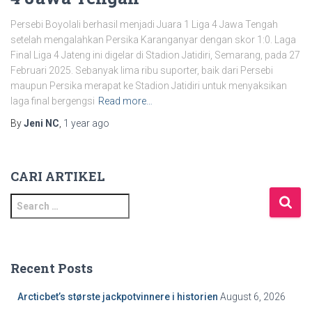
Persebi Boyolali berhasil menjadi Juara 1 Liga 4 Jawa Tengah
setelah mengalahkan Persika Karanganyar dengan skor 1:0. Laga
Final Liga 4 Jateng ini digelar di Stadion Jatidiri, Semarang, pada 27
Februari 2025. Sebanyak lima ribu suporter, baik dari Persebi
maupun Persika merapat ke Stadion Jatidiri untuk menyaksikan
laga final bergengsi
Read more…
By
Jeni NC
,
1 year
ago
CARI ARTIKEL
S
e
a
r
c
Recent Posts
h
f
Arcticbet’s største jackpotvinnere i historien
August 6, 2026
o