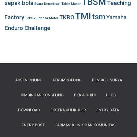
TBSM
sepak bola
Teaching
Suara Demokrasi
Table Maner
TMI
tsm
Factory
TKRO
Yamaha
Teknik Sepesa Motor
Enduro Challenge
ABSEN ONLINE
AEROMODELING
BENGKEL SURYA
BIMBINGAN KONSELING
BKK & DU/DI
BLOG
DOWNLOAD
EKSTRA KULIKULER
ENTRY DATA
ENTRY POST
FARMASI KLINIK DAN KOMUNITAS