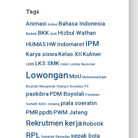
Tags
Animasi
Bahasa Indonesia
Artikel
BKK
Hizbul Wathan
Barkab
dudi
IPM
HUMAS
HW
Indomaret
Karya siswa
Kelas XII
Kuliner
LKS SMK
LKBB
loker
Lomba Nasional
Lowongan
MoU
Muhammadiyah
Boyolali
Musyimda
Olympic Komatsu
P5
paskibra
PDM Boyolali
Penilaian
piala soeratin
Sumatif Akhir Jenjang
PMR
ppdb
PWM Jateng
Rekrutmen kerja
Robotik
RPL
sepak bola
Semarak Ramadan