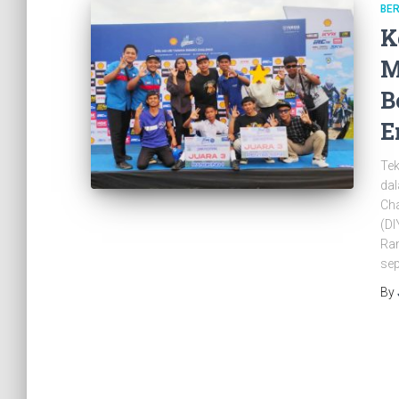
BER
K
M
B
E
Tek
dal
Cha
(DI
Ran
sep
By