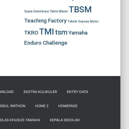
TBSM
Suara Demokrasi
Table Maner
Teaching Factory
Teknik Sepesa Motor
TMI
tsm
TKRO
Yamaha
Enduro Challenge
WNLOAD
EKSTRA KULIKULER
ENTRY DATA
ISBUL WATHON
HOME 2
HOMEPAGE
KELAS KHUSUS YAMAHA
KEPALA SEKOLAH