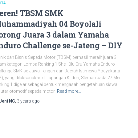
ITA
eren! TBSM SMK
uhammadiyah 04 Boyolali
orong Juara 3 dalam Yamaha
nduro Challenge se-Jateng – DIY
nik dan Bisnis Sepeda Motor (TBSM) berhasil meraih juara 3
am kategori Lomba Ranking 1 Shell Blu Cru Yamaha Enduro
llenge SMK se-Jawa Tengah dan Daerah Istimewa Yogyakarta
Y), yang dilaksanakan di Lapangan Klidon, Sleman pada 27 Mei.
king 1 digelar sebagai bentuk mengasah pengetahuan siswa
utar otomotif sepeda motor.
Read more…
Jeni NC
,
3 years
ago