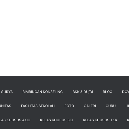
 SURYA
BIMBINGAN KONSELING
BKK & DU/DI
BLOG
DO
UNITAS
FASILITAS SEKOLAH
FOTO
GALERI
GURU
H
LAS KHUSUS AXIO
KELAS KHUSUS BIO
KELAS KHUSUS TKR