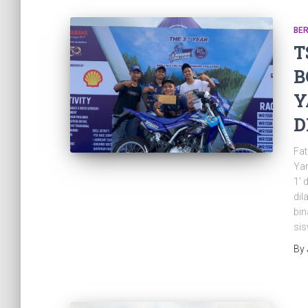
BER
T
B
Y
D
Fat
Yam
1’ 
dil
bin
sis
By