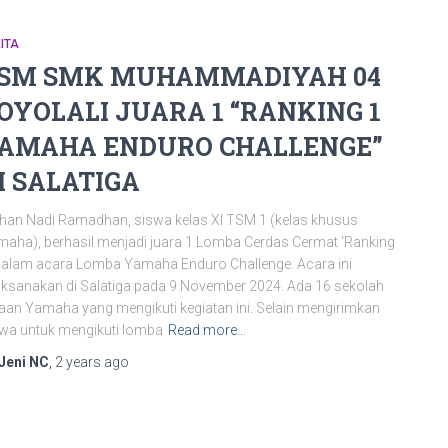
ITA
SM SMK MUHAMMADIYAH 04
OYOLALI JUARA 1 “RANKING 1
AMAHA ENDURO CHALLENGE”
I SALATIGA
han Nadi Ramadhan, siswa kelas XI TSM 1 (kelas khusus
aha), berhasil menjadi juara 1 Lomba Cerdas Cermat ‘Ranking
dalam acara Lomba Yamaha Enduro Challenge. Acara ini
aksanakan di Salatiga pada 9 November 2024. Ada 16 sekolah
aan Yamaha yang mengikuti kegiatan ini. Selain mengirimkan
wa untuk mengikuti lomba
Read more…
Jeni NC
,
2 years
ago