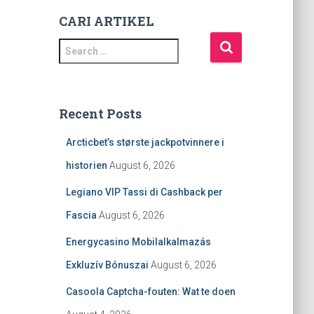
CARI ARTIKEL
S
e
a
r
c
Recent Posts
h
f
Arcticbet’s største jackpotvinnere i
o
historien
August 6, 2026
r
:
Legiano VIP Tassi di Cashback per
Fascia
August 6, 2026
Energycasino Mobilalkalmazás
Exkluzív Bónuszai
August 6, 2026
Casoola Captcha-fouten: Wat te doen