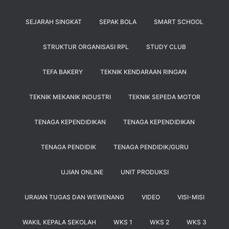
SEJARAH SINGKAT
SEPAK BOLA
SMART SCHOOL
STRUKTUR ORGANISASI RPL
STUDY CLUB
TEFA BAKERY
TEKNIK KENDARAAN RINGAN
TEKNIK MEKANIK INDUSTRI
TEKNIK SEPEDA MOTOR
TENAGA KEPENDIDIKAN
TENAGA KEPENDIDIKAN
TENAGA PENDIDIK
TENAGA PENDIDIK/GURU
UJIAN ONLINE
UNIT PRODUKSI
URAIAN TUGAS DAN WEWENANG
VIDEO
VISI-MISI
WAKIL KEPALA SEKOLAH
WKS 1
WKS 2
WKS 3