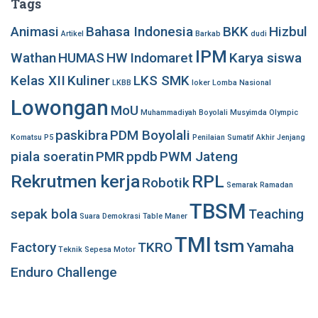
Tags
Animasi
Bahasa Indonesia
BKK
Hizbul
Artikel
Barkab
dudi
IPM
Wathan
HUMAS
HW
Indomaret
Karya siswa
Kelas XII
Kuliner
LKS SMK
LKBB
loker
Lomba Nasional
Lowongan
MoU
Muhammadiyah Boyolali
Musyimda
Olympic
paskibra
PDM Boyolali
Komatsu
P5
Penilaian Sumatif Akhir Jenjang
piala soeratin
PMR
ppdb
PWM Jateng
Rekrutmen kerja
RPL
Robotik
Semarak Ramadan
TBSM
sepak bola
Teaching
Suara Demokrasi
Table Maner
TMI
tsm
Factory
TKRO
Yamaha
Teknik Sepesa Motor
Enduro Challenge