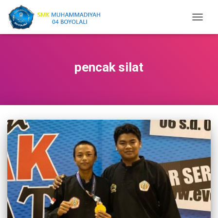
TOGGL
NAVIGA
pencak silat