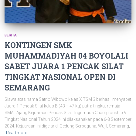
BERITA
KONTINGEN SMK
MUHAMMADIYAH 04 BOYOLALI
SABET JUARA 1 PENCAK SILAT
TINGKAT NASIONAL OPEN DI
SEMARANG
Siswa atas nama Satrio Wibowo kelas X TSM 3 berhasil menyabet
Juara 1 Pencak Silat kelas B (43 – 47 kg) putra tingkat remaja
SMA.. Ajang Kejuaraan Pencak SIlat Tugumuda Championship V
Tingkat Nasional Tahun 2024 ini dilaksanakan pada 6-8 September
2024. Kejuaraan ini digelar di Gedung Serbaguna, Wujil, Semarang,
Read more…