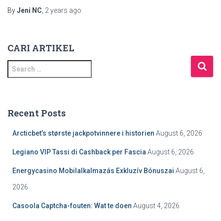
By
Jeni NC
,
2 years
ago
CARI ARTIKEL
S
e
a
r
c
Recent Posts
h
f
Arcticbet’s største jackpotvinnere i historien
August 6, 2026
o
r
Legiano VIP Tassi di Cashback per Fascia
August 6, 2026
:
Energycasino Mobilalkalmazás Exkluzív Bónuszai
August 6,
2026
Casoola Captcha-fouten: Wat te doen
August 4, 2026