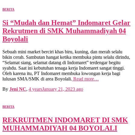
BERITA
Si “Mudah dan Hemat” Indomaret Gelar
Rekrutmen di SMK Muhammadiyah 04
Boyolali
Sebuah mini market berciri khas biru, kuning, dan merah selalu
bikin cerah. Sambutan hangat ketika membuka pintu selalu dirindu,
“Selamat siang, selamat datang di Indomaret” terdengar begitu
syahdu. Saat ini kebutuhan tenaga kerja Indomaret sangat tinggi.
Oleh karena itu, PT Indomaret membuka lowongan kerja bagi
lulusan SMA/SMK di area Boyolali.
Read more…
By
Jeni NC
,
4 years
January 21, 2023
ago
BERITA
REKRUITMEN INDOMARET DI SMK
MUHAMMADIYAH 04 BOYOLALI