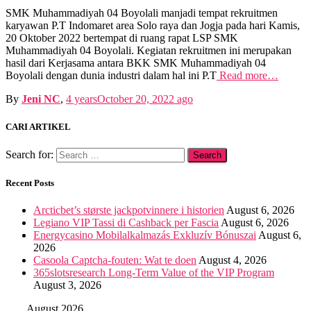
SMK Muhammadiyah 04 Boyolali manjadi tempat rekruitmen
karyawan P.T Indomaret area Solo raya dan Jogja pada hari Kamis,
20 Oktober 2022 bertempat di ruang rapat LSP SMK
Muhammadiyah 04 Boyolali. Kegiatan rekruitmen ini merupakan
hasil dari Kerjasama antara BKK SMK Muhammadiyah 04
Boyolali dengan dunia industri dalam hal ini P.T
Read more…
By
Jeni NC
,
4 years
October 20, 2022
ago
CARI ARTIKEL
Search for:
Recent Posts
Arcticbet’s største jackpotvinnere i historien
August 6, 2026
Legiano VIP Tassi di Cashback per Fascia
August 6, 2026
Energycasino Mobilalkalmazás Exkluzív Bónuszai
August 6,
2026
Casoola Captcha-fouten: Wat te doen
August 4, 2026
365slotsresearch Long-Term Value of the VIP Program
August 3, 2026
August 2026