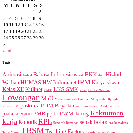
M
T
W
T
F
S
S
1
2
3
4
5
6
7
8
9
10
11
12
13
14
15
16
17
18
19
20
21
22
23
24
25
26
27
28
29
30
31
« Jul
Tags
Animasi
Bahasa Indonesia
BKK
Hizbul
Artikel
Barkab
dudi
IPM
Wathan
HUMAS
HW
Indomaret
Karya siswa
Kelas XII
Kuliner
LKS SMK
LKBB
loker
Lomba Nasional
Lowongan
MoU
Muhammadiyah Boyolali
Musyimda
Olympic
paskibra
PDM Boyolali
Komatsu
P5
Penilaian Sumatif Akhir Jenjang
Rekrutmen
piala soeratin
PMR
ppdb
PWM Jateng
kerja
RPL
Robotik
sepak bola
Semarak Ramadan
Suara Demokrasi
TBSM
Teaching Factory
Table Maner
Teknik Sepesa Motor