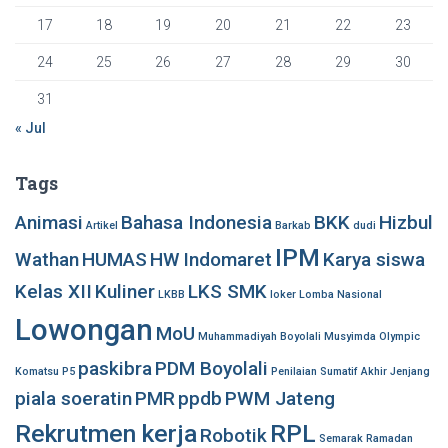
17
18
19
20
21
22
23
24
25
26
27
28
29
30
31
« Jul
Tags
Animasi
Bahasa Indonesia
BKK
Hizbul
Artikel
Barkab
dudi
IPM
Wathan
HUMAS
HW
Indomaret
Karya siswa
Kelas XII
Kuliner
LKS SMK
LKBB
loker
Lomba Nasional
Lowongan
MoU
Muhammadiyah Boyolali
Musyimda
Olympic
paskibra
PDM Boyolali
Komatsu
P5
Penilaian Sumatif Akhir Jenjang
piala soeratin
PMR
ppdb
PWM Jateng
Rekrutmen kerja
RPL
Robotik
Semarak Ramadan