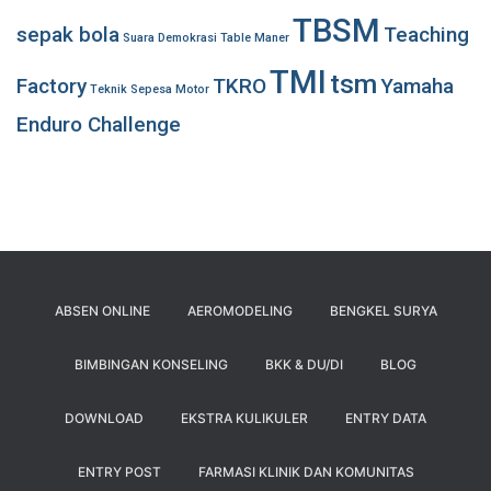
TBSM
sepak bola
Teaching
Suara Demokrasi
Table Maner
TMI
tsm
Factory
TKRO
Yamaha
Teknik Sepesa Motor
Enduro Challenge
ABSEN ONLINE
AEROMODELING
BENGKEL SURYA
BIMBINGAN KONSELING
BKK & DU/DI
BLOG
DOWNLOAD
EKSTRA KULIKULER
ENTRY DATA
ENTRY POST
FARMASI KLINIK DAN KOMUNITAS