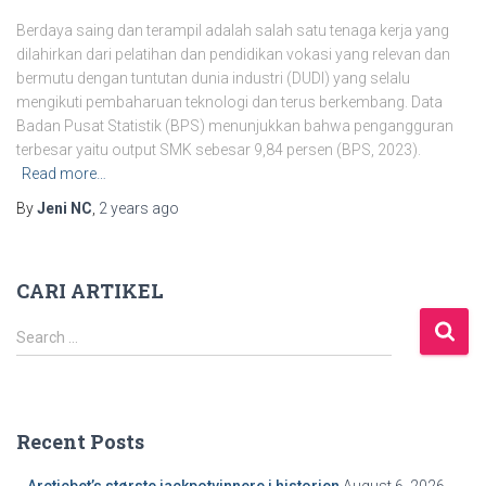
Berdaya saing dan terampil adalah salah satu tenaga kerja yang
dilahirkan dari pelatihan dan pendidikan vokasi yang relevan dan
bermutu dengan tuntutan dunia industri (DUDI) yang selalu
mengikuti pembaharuan teknologi dan terus berkembang. Data
Badan Pusat Statistik (BPS) menunjukkan bahwa pengangguran
terbesar yaitu output SMK sebesar 9,84 persen (BPS, 2023).
Read more…
By
Jeni NC
,
2 years
ago
CARI ARTIKEL
S
Search …
e
a
r
c
Recent Posts
h
f