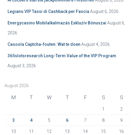
Arcticbet’s største jackpotvinnere i historien
August 6, 2026
o
r
Legiano VIP Tassi di Cashback per Fascia
August 6, 2026
:
Energycasino Mobilalkalmazás Exkluzív Bónuszai
August 6,
2026
Casoola Captcha-fouten: Wat te doen
August 4, 2026
365slotsresearch Long-Term Value of the VIP Program
August 3, 2026
August 2026
M
T
W
T
F
S
S
1
2
3
4
5
6
7
8
9
10
11
12
13
14
15
16