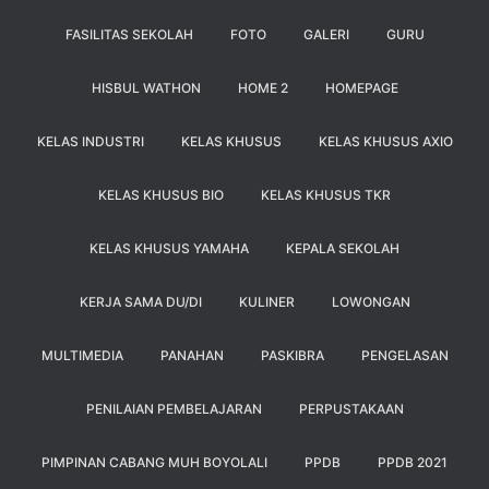
FASILITAS SEKOLAH
FOTO
GALERI
GURU
HISBUL WATHON
HOME 2
HOMEPAGE
KELAS INDUSTRI
KELAS KHUSUS
KELAS KHUSUS AXIO
KELAS KHUSUS BIO
KELAS KHUSUS TKR
KELAS KHUSUS YAMAHA
KEPALA SEKOLAH
KERJA SAMA DU/DI
KULINER
LOWONGAN
MULTIMEDIA
PANAHAN
PASKIBRA
PENGELASAN
PENILAIAN PEMBELAJARAN
PERPUSTAKAAN
PIMPINAN CABANG MUH BOYOLALI
PPDB
PPDB 2021