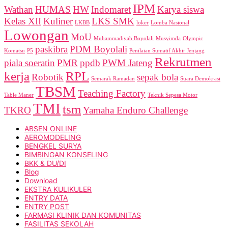
IPM
Wathan
HUMAS
HW
Indomaret
Karya siswa
Kelas XII
Kuliner
LKS SMK
LKBB
loker
Lomba Nasional
Lowongan
MoU
Muhammadiyah Boyolali
Musyimda
Olympic
paskibra
PDM Boyolali
Komatsu
P5
Penilaian Sumatif Akhir Jenjang
Rekrutmen
piala soeratin
PMR
ppdb
PWM Jateng
kerja
RPL
Robotik
sepak bola
Semarak Ramadan
Suara Demokrasi
TBSM
Teaching Factory
Table Maner
Teknik Sepesa Motor
TMI
tsm
TKRO
Yamaha Enduro Challenge
ABSEN ONLINE
AEROMODELING
BENGKEL SURYA
BIMBINGAN KONSELING
BKK & DU/DI
Blog
Download
EKSTRA KULIKULER
ENTRY DATA
ENTRY POST
FARMASI KLINIK DAN KOMUNITAS
FASILITAS SEKOLAH