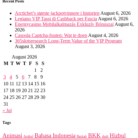
Recent Posts
Arcticbet’s største jackpotvinnere i historien
August 6, 2026
Legiano VIP Tassi di Cashback per Fascia
August 6, 2026
Energycasino Mobilalkalmazás Exkluzív Bónuszai
August 6,
2026
Casoola Captcha-fouten: Wat te doen
August 4, 2026
365slotsresearch Long-Term Value of the VIP Program
August 3, 2026
August 2026
M
T
W
T
F
S
S
1
2
3
4
5
6
7
8
9
10
11
12
13
14
15
16
17
18
19
20
21
22
23
24
25
26
27
28
29
30
31
« Jul
Tags
Animasi
Bahasa Indonesia
BKK
Hizbul
Artikel
Barkab
dudi