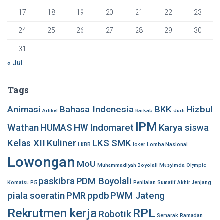
17
18
19
20
21
22
23
24
25
26
27
28
29
30
31
« Jul
Tags
Animasi
Bahasa Indonesia
BKK
Hizbul
Artikel
Barkab
dudi
IPM
Wathan
HUMAS
HW
Indomaret
Karya siswa
Kelas XII
Kuliner
LKS SMK
LKBB
loker
Lomba Nasional
Lowongan
MoU
Muhammadiyah Boyolali
Musyimda
Olympic
paskibra
PDM Boyolali
Komatsu
P5
Penilaian Sumatif Akhir Jenjang
piala soeratin
PMR
ppdb
PWM Jateng
Rekrutmen kerja
RPL
Robotik
Semarak Ramadan