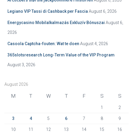
Arcticbet’s største jackpotvinnere i historien
August 6, 2026
o
r
Legiano VIP Tassi di Cashback per Fascia
August 6, 2026
:
Energycasino Mobilalkalmazás Exkluzív Bónuszai
August 6,
2026
Casoola Captcha-fouten: Wat te doen
August 4, 2026
365slotsresearch Long-Term Value of the VIP Program
August 3, 2026
August 2026
M
T
W
T
F
S
S
1
2
3
4
5
6
7
8
9
10
11
12
13
14
15
16