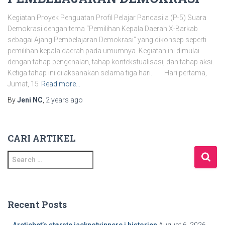
Kegiatan Proyek Penguatan Profil Pelajar Pancasila (P-5) Suara
Demokrasi dengan tema “Pemilihan Kepala Daerah X-Barkab
sebagai Ajang Pembelajaran Demokrasi” yang dikonsep seperti
pemilihan kepala daerah pada umumnya. Kegiatan ini dimulai
dengan tahap pengenalan, tahap kontekstualisasi, dan tahap aksi.
Ketiga tahap ini dilaksanakan selama tiga hari. Hari pertama,
Jumat, 15
Read more…
By
Jeni NC
,
2 years
ago
CARI ARTIKEL
S
e
a
r
c
Recent Posts
h
f