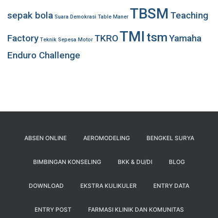
TBSM
sepak bola
Teaching
Suara Demokrasi
Table Maner
TMI
tsm
Factory
TKRO
Yamaha
Teknik Sepesa Motor
Enduro Challenge
ABSEN ONLINE
AEROMODELING
BENGKEL SURYA
BIMBINGAN KONSELING
BKK & DU/DI
BLOG
DOWNLOAD
EKSTRA KULIKULER
ENTRY DATA
ENTRY POST
FARMASI KLINIK DAN KOMUNITAS