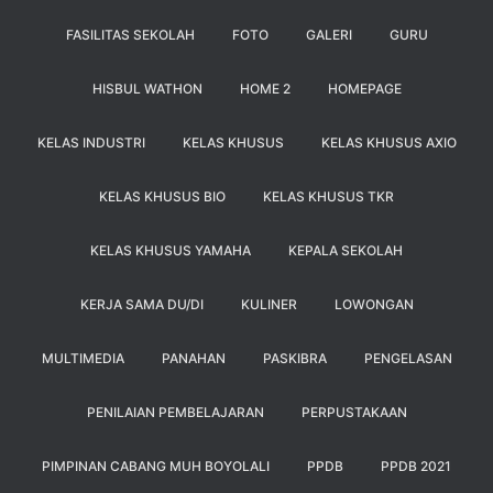
FASILITAS SEKOLAH
FOTO
GALERI
GURU
HISBUL WATHON
HOME 2
HOMEPAGE
KELAS INDUSTRI
KELAS KHUSUS
KELAS KHUSUS AXIO
KELAS KHUSUS BIO
KELAS KHUSUS TKR
KELAS KHUSUS YAMAHA
KEPALA SEKOLAH
KERJA SAMA DU/DI
KULINER
LOWONGAN
MULTIMEDIA
PANAHAN
PASKIBRA
PENGELASAN
PENILAIAN PEMBELAJARAN
PERPUSTAKAAN
PIMPINAN CABANG MUH BOYOLALI
PPDB
PPDB 2021