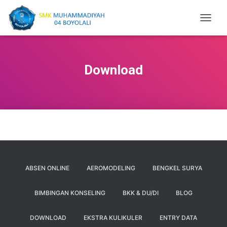
T
O
G
G
L
Download
E
N
A
V
I
G
A
T
I
O
ABSEN ONLINE
AEROMODELING
BENGKEL SURYA
N
BIMBINGAN KONSELING
BKK & DU/DI
BLOG
DOWNLOAD
EKSTRA KULIKULER
ENTRY DATA