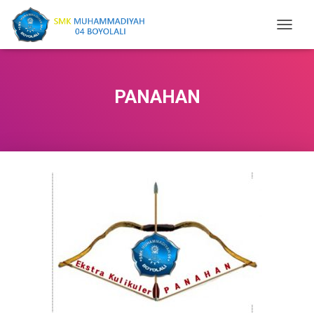
T
O
G
G
L
PANAHAN
E
N
A
V
I
G
A
T
I
O
N