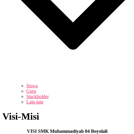
Siswa
Guru
Stackholder
Lain-lain
Visi-Misi
VISI
SMK Muhammadiyah 04 Boyolali