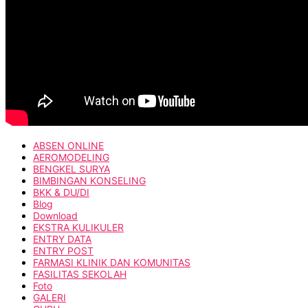
ABSEN ONLINE
AEROMODELING
BENGKEL SURYA
BIMBINGAN KONSELING
BKK & DU/DI
Blog
Download
EKSTRA KULIKULER
ENTRY DATA
ENTRY POST
FARMASI KLINIK DAN KOMUNITAS
FASILITAS SEKOLAH
Foto
GALERI