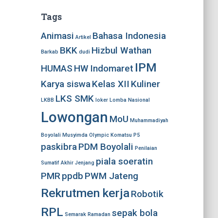
Tags
Animasi
Bahasa Indonesia
Artikel
BKK
Hizbul Wathan
Barkab
dudi
IPM
HUMAS
HW
Indomaret
Karya siswa
Kelas XII
Kuliner
LKS SMK
LKBB
loker
Lomba Nasional
Lowongan
MoU
Muhammadiyah
Boyolali
Musyimda
Olympic Komatsu
P5
paskibra
PDM Boyolali
Penilaian
piala soeratin
Sumatif Akhir Jenjang
PMR
ppdb
PWM Jateng
Rekrutmen kerja
Robotik
RPL
sepak bola
Semarak Ramadan