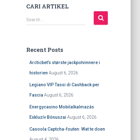
CARI ARTIKEL
S
Search …
e
a
r
c
Recent Posts
h
f
Arcticbet’s største jackpotvinnere i
o
r
historien
August 6, 2026
:
Legiano VIP Tassi di Cashback per
Fascia
August 6, 2026
Energycasino Mobilalkalmazás
Exkluzív Bónuszai
August 6, 2026
Casoola Captcha-fouten: Wat te doen
August 4, 2026