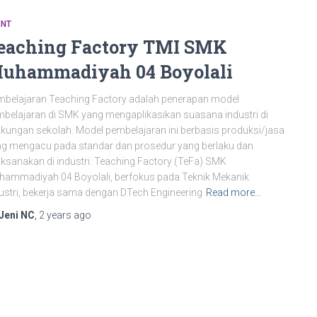
ENT
eaching Factory TMI SMK
uhammadiyah 04 Boyolali
belajaran Teaching Factory adalah penerapan model
belajaran di SMK yang mengaplikasikan suasana industri di
gkungan sekolah. Model pembelajaran ini berbasis produksi/jasa
g mengacu pada standar dan prosedur yang berlaku dan
aksanakan di industri. Teaching Factory (TeFa) SMK
ammadiyah 04 Boyolali, berfokus pada Teknik Mekanik
ustri, bekerja sama dengan DTech Engineering
Read more…
Jeni NC
,
2 years
ago