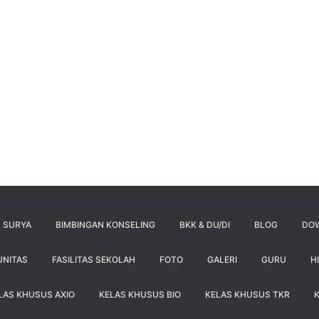
 SURYA
BIMBINGAN KONSELING
BKK & DU/DI
BLOG
DO
UNITAS
FASILITAS SEKOLAH
FOTO
GALERI
GURU
H
LAS KHUSUS AXIO
KELAS KHUSUS BIO
KELAS KHUSUS TKR