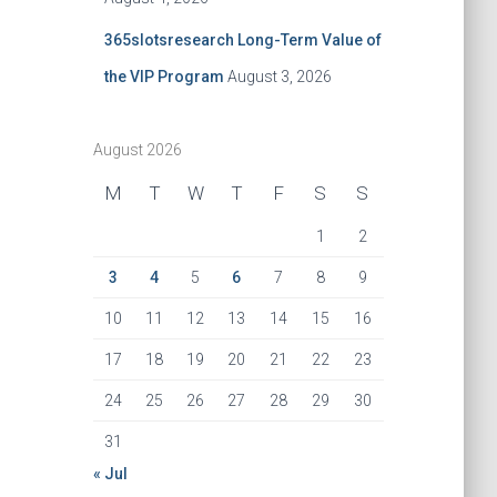
365slotsresearch Long-Term Value of
the VIP Program
August 3, 2026
August 2026
M
T
W
T
F
S
S
1
2
3
4
5
6
7
8
9
10
11
12
13
14
15
16
17
18
19
20
21
22
23
24
25
26
27
28
29
30
31
« Jul