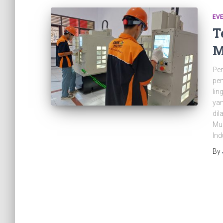
EV
T
M
Pem
pem
lin
yan
dil
Muh
Ind
By