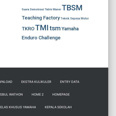
TBSM
Suara Demokrasi
Table Maner
Teaching Factory
Teknik Sepesa Motor
TMI
tsm
TKRO
Yamaha
Enduro Challenge
WNLOAD
EKSTRA KULIKULER
ENTRY DATA
ISBUL WATHON
HOME 2
HOMEPAGE
KELAS KHUSUS YAMAHA
KEPALA SEKOLAH