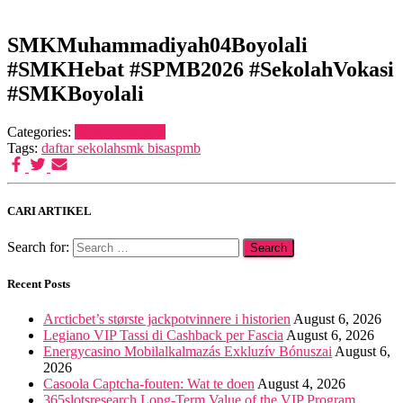
SMKMuhammadiyah04Boyolali
#SMKHebat #SPMB2026 #SekolahVokasi
#SMKBoyolali
Categories:
BERITA
SPMB
Tags:
daftar sekolah
smk bisa
spmb
CARI ARTIKEL
Search for:
Recent Posts
Arcticbet’s største jackpotvinnere i historien
August 6, 2026
Legiano VIP Tassi di Cashback per Fascia
August 6, 2026
Energycasino Mobilalkalmazás Exkluzív Bónuszai
August 6,
2026
Casoola Captcha-fouten: Wat te doen
August 4, 2026
365slotsresearch Long-Term Value of the VIP Program