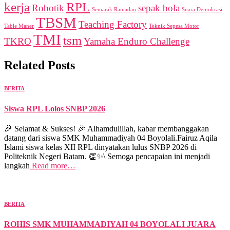
kerja
RPL
Robotik
sepak bola
Semarak Ramadan
Suara Demokrasi
TBSM
Teaching Factory
Table Maner
Teknik Sepesa Motor
TMI
tsm
TKRO
Yamaha Enduro Challenge
Related Posts
BERITA
Siswa RPL Lolos SNBP 2026
🎉 Selamat & Sukses! 🎉 Alhamdulillah, kabar membanggakan
datang dari siswa SMK Muhammadiyah 04 Boyolali.Fairuz Aqila
Islami siswa kelas XII RPL dinyatakan lulus SNBP 2026 di
Politeknik Negeri Batam. 👏✨\ Semoga pencapaian ini menjadi
langkah
Read more…
BERITA
ROHIS SMK MUHAMMADIYAH 04 BOYOLALI JUARA