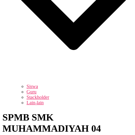
Siswa
Guru
Stackholder
Lain-lain
SPMB SMK
MUHAMMADIYAH 04