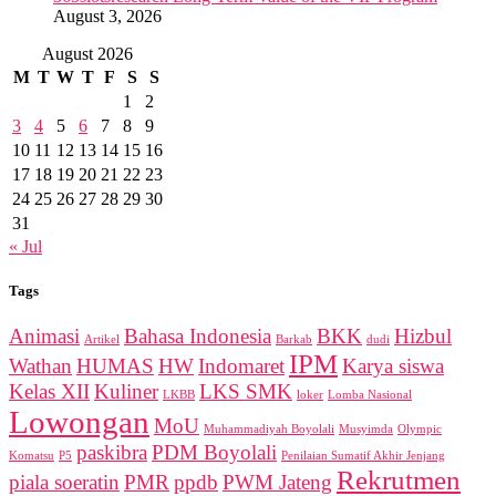
August 3, 2026
August 2026
M
T
W
T
F
S
S
1
2
3
4
5
6
7
8
9
10
11
12
13
14
15
16
17
18
19
20
21
22
23
24
25
26
27
28
29
30
31
« Jul
Tags
Animasi
Bahasa Indonesia
BKK
Hizbul
Artikel
Barkab
dudi
IPM
Wathan
HUMAS
HW
Indomaret
Karya siswa
Kelas XII
Kuliner
LKS SMK
LKBB
loker
Lomba Nasional
Lowongan
MoU
Muhammadiyah Boyolali
Musyimda
Olympic
paskibra
PDM Boyolali
Komatsu
P5
Penilaian Sumatif Akhir Jenjang
Rekrutmen
piala soeratin
PMR
ppdb
PWM Jateng