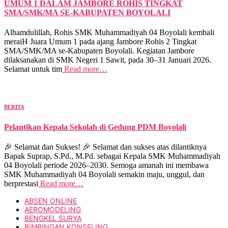
UMUM 1 DALAM JAMBORE ROHIS TINGKAT
SMA/SMK/MA SE-KABUPATEN BOYOLALI
Alhamdulillah, Rohis SMK Muhammadiyah 04 Boyolali kembali
meraiH Juara Umum 1 pada ajang Jambore Rohis 2 Tingkat
SMA/SMK/MA se-Kabupaten Boyolali. Kegiatan Jambore
dilaksanakan di SMK Negeri 1 Sawit, pada 30–31 Januari 2026.
Selamat untuk tim
Read more…
BERITA
Pelantikan Kepala Sekolah di Gedung PDM Boyolali
🎉 Selamat dan Sukses! 🎉 Selamat dan sukses atas dilantiknya
Bapak Suprap, S.Pd., M.Pd. sebagai Kepala SMK Muhammadiyah
04 Boyolali periode 2026–2030. Semoga amanah ini membawa
SMK Muhammadiyah 04 Boyolali semakin maju, unggul, dan
berprestasi
Read more…
ABSEN ONLINE
AEROMODELING
BENGKEL SURYA
BIMBINGAN KONSELING