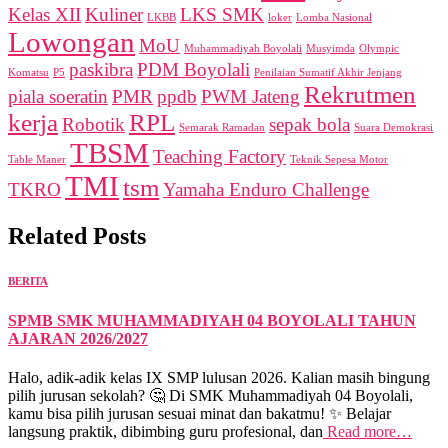
Kelas XII
Kuliner
LKS SMK
LKBB
loker
Lomba Nasional
Lowongan
MoU
Muhammadiyah Boyolali
Musyimda
Olympic
paskibra
PDM Boyolali
Komatsu
P5
Penilaian Sumatif Akhir Jenjang
Rekrutmen
piala soeratin
PMR
ppdb
PWM Jateng
kerja
RPL
Robotik
sepak bola
Semarak Ramadan
Suara Demokrasi
TBSM
Teaching Factory
Table Maner
Teknik Sepesa Motor
TMI
tsm
TKRO
Yamaha Enduro Challenge
Related Posts
BERITA
SPMB SMK MUHAMMADIYAH 04 BOYOLALI TAHUN
AJARAN 2026/2027
Halo, adik-adik kelas IX SMP lulusan 2026. Kalian masih bingung
pilih jurusan sekolah? 🤔 Di SMK Muhammadiyah 04 Boyolali,
kamu bisa pilih jurusan sesuai minat dan bakatmu! ✨ Belajar
langsung praktik, dibimbing guru profesional, dan
Read more…