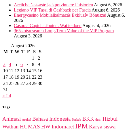
Arcticbet’s største jackpotvinnere i historien
August 6, 2026
Legiano VIP Tassi di Cashback per Fascia
August 6, 2026
Energycasino Mobilalkalmazás Exkluzív Bónuszai
August 6,
2026
Casoola Captcha-fouten: Wat te doen
August 4, 2026
365slotsresearch Long-Term Value of the VIP Program
August 3, 2026
August 2026
M
T
W
T
F
S
S
1
2
3
4
5
6
7
8
9
10
11
12
13
14
15
16
17
18
19
20
21
22
23
24
25
26
27
28
29
30
31
« Jul
Tags
Animasi
Bahasa Indonesia
BKK
Hizbul
Artikel
Barkab
dudi
IPM
Wathan
HUMAS
HW
Indomaret
Karya siswa