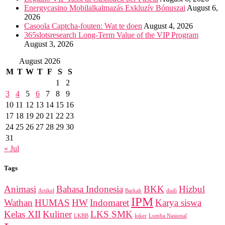
Energycasino Mobilalkalmazás Exkluzív Bónuszai
August 6,
2026
Casoola Captcha-fouten: Wat te doen
August 4, 2026
365slotsresearch Long-Term Value of the VIP Program
August 3, 2026
August 2026
M
T
W
T
F
S
S
1
2
3
4
5
6
7
8
9
10
11
12
13
14
15
16
17
18
19
20
21
22
23
24
25
26
27
28
29
30
31
« Jul
Tags
Animasi
Bahasa Indonesia
BKK
Hizbul
Artikel
Barkab
dudi
IPM
Wathan
HUMAS
HW
Indomaret
Karya siswa
Kelas XII
Kuliner
LKS SMK
LKBB
loker
Lomba Nasional