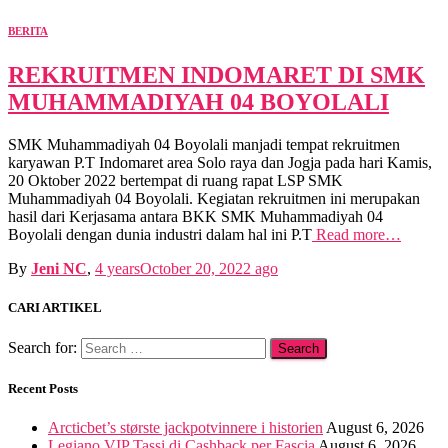
BERITA
REKRUITMEN INDOMARET DI SMK
MUHAMMADIYAH 04 BOYOLALI
SMK Muhammadiyah 04 Boyolali manjadi tempat rekruitmen
karyawan P.T Indomaret area Solo raya dan Jogja pada hari Kamis,
20 Oktober 2022 bertempat di ruang rapat LSP SMK
Muhammadiyah 04 Boyolali. Kegiatan rekruitmen ini merupakan
hasil dari Kerjasama antara BKK SMK Muhammadiyah 04
Boyolali dengan dunia industri dalam hal ini P.T
Read more…
By
Jeni NC
,
4 years
October 20, 2022
ago
CARI ARTIKEL
Search for:
Recent Posts
Arcticbet’s største jackpotvinnere i historien
August 6, 2026
Legiano VIP Tassi di Cashback per Fascia
August 6, 2026