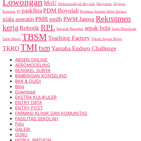
Lowongan
MoU
Muhammadiyah Boyolali
Musyimda
Olympic
paskibra
PDM Boyolali
Komatsu
P5
Penilaian Sumatif Akhir Jenjang
Rekrutmen
piala soeratin
PMR
ppdb
PWM Jateng
kerja
RPL
Robotik
sepak bola
Semarak Ramadan
Suara Demokrasi
TBSM
Teaching Factory
Table Maner
Teknik Sepesa Motor
TMI
tsm
TKRO
Yamaha Enduro Challenge
ABSEN ONLINE
AEROMODELING
BENGKEL SURYA
BIMBINGAN KONSELING
BKK & DU/DI
Blog
Download
EKSTRA KULIKULER
ENTRY DATA
ENTRY POST
FARMASI KLINIK DAN KOMUNITAS
FASILITAS SEKOLAH
Foto
GALERI
GURU
HISBUL WATHON