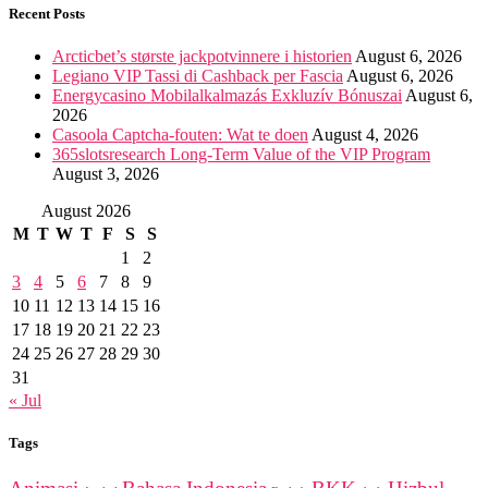
Recent Posts
Arcticbet’s største jackpotvinnere i historien
August 6, 2026
Legiano VIP Tassi di Cashback per Fascia
August 6, 2026
Energycasino Mobilalkalmazás Exkluzív Bónuszai
August 6,
2026
Casoola Captcha-fouten: Wat te doen
August 4, 2026
365slotsresearch Long-Term Value of the VIP Program
August 3, 2026
August 2026
M
T
W
T
F
S
S
1
2
3
4
5
6
7
8
9
10
11
12
13
14
15
16
17
18
19
20
21
22
23
24
25
26
27
28
29
30
31
« Jul
Tags