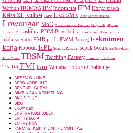
Animasi
Bahasa Indonesia
BKK
Hizbul
Artikel
Barkab
dudi
IPM
Wathan
HUMAS
HW
Indomaret
Karya siswa
Kelas XII
Kuliner
LKS SMK
LKBB
loker
Lomba Nasional
Lowongan
MoU
Muhammadiyah Boyolali
Musyimda
Olympic
paskibra
PDM Boyolali
Komatsu
P5
Penilaian Sumatif Akhir Jenjang
Rekrutmen
piala soeratin
PMR
ppdb
PWM Jateng
kerja
RPL
Robotik
sepak bola
Semarak Ramadan
Suara Demokrasi
TBSM
Teaching Factory
Table Maner
Teknik Sepesa Motor
TMI
tsm
TKRO
Yamaha Enduro Challenge
ABSEN ONLINE
AEROMODELING
BENGKEL SURYA
BIMBINGAN KONSELING
BKK & DU/DI
Blog
Download
EKSTRA KULIKULER
ENTRY DATA
ENTRY POST
FARMASI KLINIK DAN KOMUNITAS