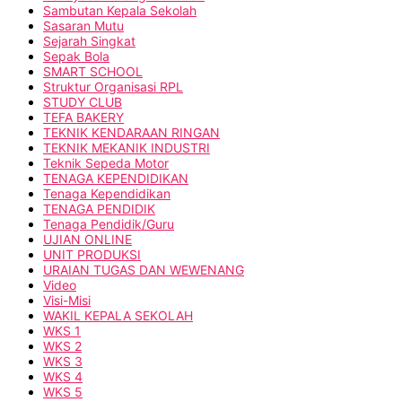
Sambutan Kepala Sekolah
Sasaran Mutu
Sejarah Singkat
Sepak Bola
SMART SCHOOL
Struktur Organisasi RPL
STUDY CLUB
TEFA BAKERY
TEKNIK KENDARAAN RINGAN
TEKNIK MEKANIK INDUSTRI
Teknik Sepeda Motor
TENAGA KEPENDIDIKAN
Tenaga Kependidikan
TENAGA PENDIDIK
Tenaga Pendidik/Guru
UJIAN ONLINE
UNIT PRODUKSI
URAIAN TUGAS DAN WEWENANG
Video
Visi-Misi
WAKIL KEPALA SEKOLAH
WKS 1
WKS 2
WKS 3
WKS 4
WKS 5