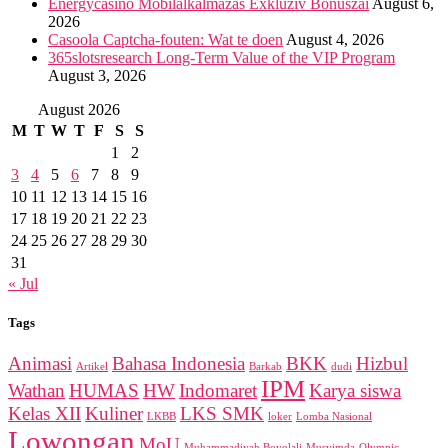
Energycasino Mobilalkalmazás Exkluzív Bónuszai
August 6,
2026
Casoola Captcha-fouten: Wat te doen
August 4, 2026
365slotsresearch Long-Term Value of the VIP Program
August 3, 2026
August 2026
M
T
W
T
F
S
S
1
2
3
4
5
6
7
8
9
10
11
12
13
14
15
16
17
18
19
20
21
22
23
24
25
26
27
28
29
30
31
« Jul
Tags
Animasi
Bahasa Indonesia
BKK
Hizbul
Artikel
Barkab
dudi
IPM
Wathan
HUMAS
HW
Indomaret
Karya siswa
Kelas XII
Kuliner
LKS SMK
LKBB
loker
Lomba Nasional
Lowongan
MoU
Muhammadiyah Boyolali
Musyimda
Olympic