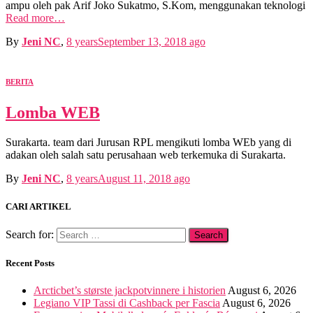
ampu oleh pak Arif Joko Sukatmo, S.Kom, menggunakan teknologi
Read more…
By
Jeni NC
,
8 years
September 13, 2018
ago
BERITA
Lomba WEB
Surakarta. team dari Jurusan RPL mengikuti lomba WEb yang di
adakan oleh salah satu perusahaan web terkemuka di Surakarta.
By
Jeni NC
,
8 years
August 11, 2018
ago
CARI ARTIKEL
Search for:
Recent Posts
Arcticbet’s største jackpotvinnere i historien
August 6, 2026
Legiano VIP Tassi di Cashback per Fascia
August 6, 2026