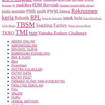
paskibra
PDM Boyolali
Komatsu
P5
Penilaian Sumatif Akhir Jenjang
Rekrutmen
piala soeratin
PMR
ppdb
PWM Jateng
kerja
RPL
Robotik
sepak bola
Semarak Ramadan
Suara Demokrasi
TBSM
Teaching Factory
Table Maner
Teknik Sepesa Motor
TMI
tsm
TKRO
Yamaha Enduro Challenge
ABSEN ONLINE
AEROMODELING
BENGKEL SURYA
BIMBINGAN KONSELING
BKK & DU/DI
Blog
Download
EKSTRA KULIKULER
ENTRY DATA
ENTRY POST
FARMASI KLINIK DAN KOMUNITAS
FASILITAS SEKOLAH
Foto
GALERI
GURU
HISBUL WATHON