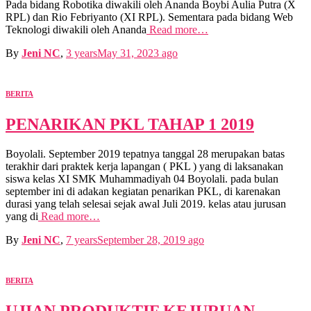
Pada bidang Robotika diwakili oleh Ananda Boybi Aulia Putra (X
RPL) dan Rio Febriyanto (XI RPL). Sementara pada bidang Web
Teknologi diwakili oleh Ananda
Read more…
By
Jeni NC
,
3 years
May 31, 2023
ago
BERITA
PENARIKAN PKL TAHAP 1 2019
Boyolali. September 2019 tepatnya tanggal 28 merupakan batas
terakhir dari praktek kerja lapangan ( PKL ) yang di laksanakan
siswa kelas XI SMK Muhammadiyah 04 Boyolali. pada bulan
september ini di adakan kegiatan penarikan PKL, di karenakan
durasi yang telah selesai sejak awal Juli 2019. kelas atau jurusan
yang di
Read more…
By
Jeni NC
,
7 years
September 28, 2019
ago
BERITA
UJIAN PRODUKTIF KEJURUAN