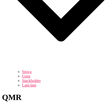
Siswa
Guru
Stackholder
Lain-lain
QMR