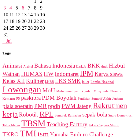
1
2
3
4
5
6
7
8
9
10
11
12
13
14
15
16
17
18
19
20
21
22
23
24
25
26
27
28
29
30
31
« Jul
Tags
Animasi
Bahasa Indonesia
BKK
Hizbul
Artikel
Barkab
dudi
IPM
Wathan
HUMAS
HW
Indomaret
Karya siswa
Kelas XII
Kuliner
LKS SMK
LKBB
loker
Lomba Nasional
Lowongan
MoU
Muhammadiyah Boyolali
Musyimda
Olympic
paskibra
PDM Boyolali
Komatsu
P5
Penilaian Sumatif Akhir Jenjang
Rekrutmen
piala soeratin
PMR
ppdb
PWM Jateng
kerja
RPL
Robotik
sepak bola
Semarak Ramadan
Suara Demokrasi
TBSM
Teaching Factory
Table Maner
Teknik Sepesa Motor
TMI
tsm
TKRO
Yamaha Enduro Challenge