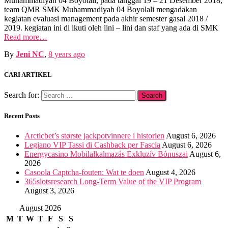
Muhammadiyah 04 Boyolali, pada tanggal 19 – 21 Desember 2018,
team QMR SMK Muhammadiyah 04 Boyolali mengadakan
kegiatan evaluasi management pada akhir semester gasal 2018 /
2019. kegiatan ini di ikuti oleh lini – lini dan staf yang ada di SMK
Read more…
By
Jeni NC
,
8 years
ago
CARI ARTIKEL
Search for:
Recent Posts
Arcticbet’s største jackpotvinnere i historien
August 6, 2026
Legiano VIP Tassi di Cashback per Fascia
August 6, 2026
Energycasino Mobilalkalmazás Exkluzív Bónuszai
August 6,
2026
Casoola Captcha-fouten: Wat te doen
August 4, 2026
365slotsresearch Long-Term Value of the VIP Program
August 3, 2026
August 2026
M
T
W
T
F
S
S