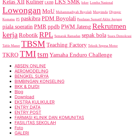
Kelas XII
Kuliner
LKS SMK
LKBB
loker
Lomba Nasional
Lowongan
MoU
Muhammadiyah Boyolali
Musyimda
Olympic
paskibra
PDM Boyolali
Komatsu
P5
Penilaian Sumatif Akhir Jenjang
Rekrutmen
piala soeratin
PMR
ppdb
PWM Jateng
kerja
RPL
Robotik
sepak bola
Semarak Ramadan
Suara Demokrasi
TBSM
Teaching Factory
Table Maner
Teknik Sepesa Motor
TMI
tsm
TKRO
Yamaha Enduro Challenge
ABSEN ONLINE
AEROMODELING
BENGKEL SURYA
BIMBINGAN KONSELING
BKK & DU/DI
Blog
Download
EKSTRA KULIKULER
ENTRY DATA
ENTRY POST
FARMASI KLINIK DAN KOMUNITAS
FASILITAS SEKOLAH
Foto
GALERI