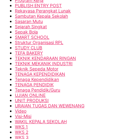
Program Kerja
PUBLISH ENTRY POST
Rekayasa Perangkat Lunak
Sambutan Kepala Sekolah
Sasaran Mutu
Sejarah Singkat
Sepak Bola
SMART SCHOOL
Struktur Organisasi RPL
STUDY CLUB
TEFA BAKERY
TEKNIK KENDARAAN RINGAN
TEKNIK MEKANIK INDUSTRI
Teknik Sepeda Motor
TENAGA KEPENDIDIKAN
Tenaga Kependidikan
TENAGA PENDIDIK
Tenaga Pendidik/Guru
UJIAN ONLINE
UNIT PRODUKSI
URAIAN TUGAS DAN WEWENANG
Video
Visi-Misi
WAKIL KEPALA SEKOLAH
WKS 1
WKS 2
WKS 3