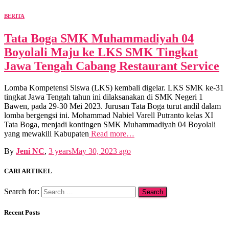
BERITA
Tata Boga SMK Muhammadiyah 04
Boyolali Maju ke LKS SMK Tingkat
Jawa Tengah Cabang Restaurant Service
Lomba Kompetensi Siswa (LKS) kembali digelar. LKS SMK ke-31
tingkat Jawa Tengah tahun ini dilaksanakan di SMK Negeri 1
Bawen, pada 29-30 Mei 2023. Jurusan Tata Boga turut andil dalam
lomba bergengsi ini. Mohammad Nabiel Varell Putranto kelas XI
Tata Boga, menjadi kontingen SMK Muhammadiyah 04 Boyolali
yang mewakili Kabupaten
Read more…
By
Jeni NC
,
3 years
May 30, 2023
ago
CARI ARTIKEL
Search for:
Recent Posts