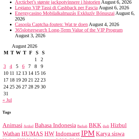
Arcticbet’s største jackpotvinnere i historien
August 6, 2026
Legiano VIP Tassi di Cashback per Fascia
August 6, 2026
Energycasino Mobilalkalmazás Exkluzív Bónuszai
August 6,
2026
Casoola Captcha-fouten: Wat te doen
August 4, 2026
365slotsresearch Long-Term Value of the VIP Program
August 3, 2026
August 2026
M
T
W
T
F
S
S
1
2
3
4
5
6
7
8
9
10
11
12
13
14
15
16
17
18
19
20
21
22
23
24
25
26
27
28
29
30
31
« Jul
Tags
Animasi
Bahasa Indonesia
BKK
Hizbul
Artikel
Barkab
dudi
IPM
Wathan
HUMAS
HW
Indomaret
Karya siswa