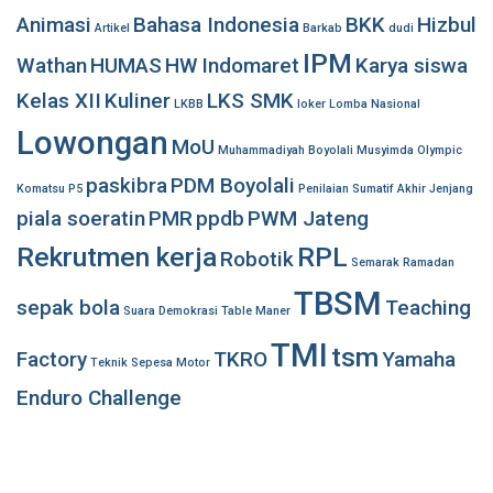
Animasi
Bahasa Indonesia
BKK
Hizbul
Artikel
Barkab
dudi
IPM
Wathan
HUMAS
HW
Indomaret
Karya siswa
Kelas XII
Kuliner
LKS SMK
LKBB
loker
Lomba Nasional
Lowongan
MoU
Muhammadiyah Boyolali
Musyimda
Olympic
paskibra
PDM Boyolali
Komatsu
P5
Penilaian Sumatif Akhir Jenjang
piala soeratin
PMR
ppdb
PWM Jateng
Rekrutmen kerja
RPL
Robotik
Semarak Ramadan
TBSM
sepak bola
Teaching
Suara Demokrasi
Table Maner
TMI
tsm
Factory
TKRO
Yamaha
Teknik Sepesa Motor
Enduro Challenge