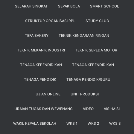
SEJARAH SINGKAT
SEPAK BOLA
SMART SCHOOL
STRUKTUR ORGANISASI RPL
STUDY CLUB
TEFA BAKERY
TEKNIK KENDARAAN RINGAN
TEKNIK MEKANIK INDUSTRI
TEKNIK SEPEDA MOTOR
TENAGA KEPENDIDIKAN
TENAGA KEPENDIDIKAN
TENAGA PENDIDIK
TENAGA PENDIDIK/GURU
UJIAN ONLINE
UNIT PRODUKSI
URAIAN TUGAS DAN WEWENANG
VIDEO
VISI-MISI
WAKIL KEPALA SEKOLAH
WKS 1
WKS 2
WKS 3