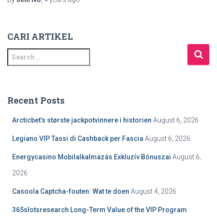
CARI ARTIKEL
S
e
a
r
c
Recent Posts
h
f
Arcticbet’s største jackpotvinnere i historien
August 6, 2026
o
r
Legiano VIP Tassi di Cashback per Fascia
August 6, 2026
:
Energycasino Mobilalkalmazás Exkluzív Bónuszai
August 6,
2026
Casoola Captcha-fouten: Wat te doen
August 4, 2026
365slotsresearch Long-Term Value of the VIP Program