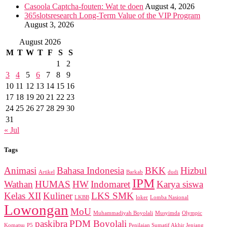
Casoola Captcha-fouten: Wat te doen
August 4, 2026
365slotsresearch Long-Term Value of the VIP Program
August 3, 2026
August 2026
M
T
W
T
F
S
S
1
2
3
4
5
6
7
8
9
10
11
12
13
14
15
16
17
18
19
20
21
22
23
24
25
26
27
28
29
30
31
« Jul
Tags
Animasi
Bahasa Indonesia
BKK
Hizbul
Artikel
Barkab
dudi
IPM
Wathan
HUMAS
HW
Indomaret
Karya siswa
Kelas XII
Kuliner
LKS SMK
LKBB
loker
Lomba Nasional
Lowongan
MoU
Muhammadiyah Boyolali
Musyimda
Olympic
paskibra
PDM Boyolali
Komatsu
P5
Penilaian Sumatif Akhir Jenjang