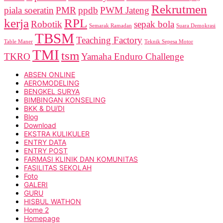
Rekrutmen
piala soeratin
PMR
ppdb
PWM Jateng
kerja
RPL
Robotik
sepak bola
Semarak Ramadan
Suara Demokrasi
TBSM
Teaching Factory
Table Maner
Teknik Sepesa Motor
TMI
tsm
TKRO
Yamaha Enduro Challenge
ABSEN ONLINE
AEROMODELING
BENGKEL SURYA
BIMBINGAN KONSELING
BKK & DU/DI
Blog
Download
EKSTRA KULIKULER
ENTRY DATA
ENTRY POST
FARMASI KLINIK DAN KOMUNITAS
FASILITAS SEKOLAH
Foto
GALERI
GURU
HISBUL WATHON
Home 2
Homepage