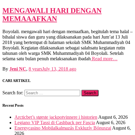
MENGAWALI HARI DENGAN
MEMAAAFKAN
Boyolali. mengawali hari dengan memaafkan, begitulah tema halal –
bihalal siswa dan guru yang dilaksanakan pada hari Jum’at 13 Juli
2018 yang bertempat di halaman sekolah SMK Muhammadiyah 04
Boyolali. Kegiatan dilaksanakan sebagai salahsatu kegiatan rutin
tahunan oleh warga SMK Muhammadiyah 04 Boyolali. Setelah
selama satu bulan penuh melaksanakan ibadah
Read more…
By
Jeni NC
,
8 years
July 13, 2018
ago
CARI ARTIKEL
Search for:
Recent Posts
Arcticbet’s største jackpotvinnere i historien
August 6, 2026
Legiano VIP Tassi di Cashback per Fascia
August 6, 2026
Energycasino Mobilalkalmazás Exkluzív Bónuszai
August 6,
2026