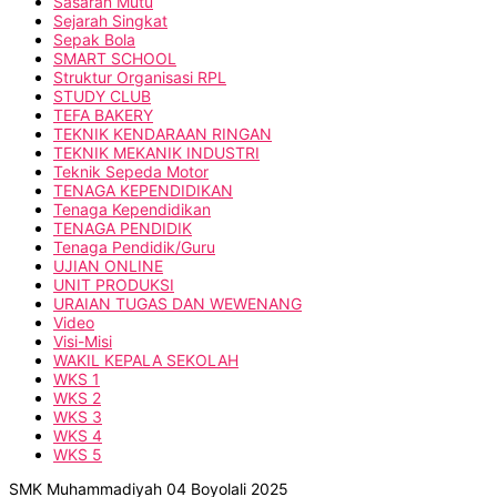
Sasaran Mutu
Sejarah Singkat
Sepak Bola
SMART SCHOOL
Struktur Organisasi RPL
STUDY CLUB
TEFA BAKERY
TEKNIK KENDARAAN RINGAN
TEKNIK MEKANIK INDUSTRI
Teknik Sepeda Motor
TENAGA KEPENDIDIKAN
Tenaga Kependidikan
TENAGA PENDIDIK
Tenaga Pendidik/Guru
UJIAN ONLINE
UNIT PRODUKSI
URAIAN TUGAS DAN WEWENANG
Video
Visi-Misi
WAKIL KEPALA SEKOLAH
WKS 1
WKS 2
WKS 3
WKS 4
WKS 5
SMK Muhammadiyah 04 Boyolali 2025