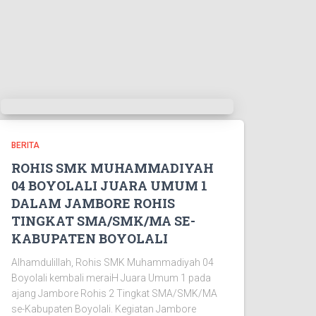
BERITA
ROHIS SMK MUHAMMADIYAH
04 BOYOLALI JUARA UMUM 1
DALAM JAMBORE ROHIS
TINGKAT SMA/SMK/MA SE-
KABUPATEN BOYOLALI
Alhamdulillah, Rohis SMK Muhammadiyah 04
Boyolali kembali meraiH Juara Umum 1 pada
ajang Jambore Rohis 2 Tingkat SMA/SMK/MA
se-Kabupaten Boyolali. Kegiatan Jambore