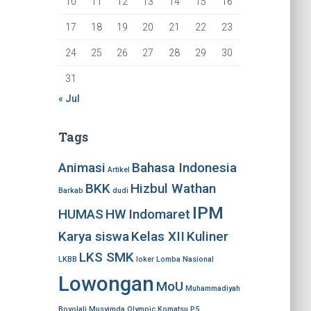
10
11
12
13
14
15
16
17
18
19
20
21
22
23
24
25
26
27
28
29
30
31
« Jul
Tags
Animasi
Bahasa Indonesia
Artikel
BKK
Hizbul Wathan
Barkab
dudi
IPM
HUMAS
HW
Indomaret
Karya siswa
Kelas XII
Kuliner
LKS SMK
LKBB
loker
Lomba Nasional
Lowongan
MoU
Muhammadiyah
Boyolali
Musyimda
Olympic Komatsu
P5