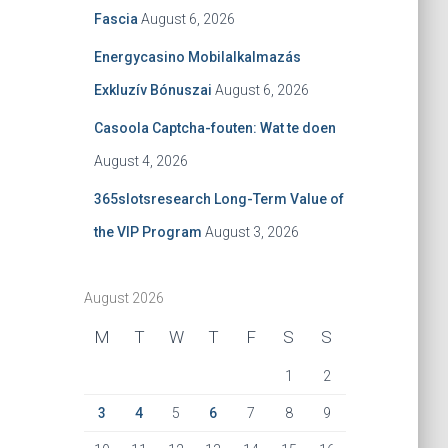
Fascia
August 6, 2026
Energycasino Mobilalkalmazás
Exkluzív Bónuszai
August 6, 2026
Casoola Captcha-fouten: Wat te doen
August 4, 2026
365slotsresearch Long-Term Value of
the VIP Program
August 3, 2026
August 2026
M
T
W
T
F
S
S
1
2
3
4
5
6
7
8
9