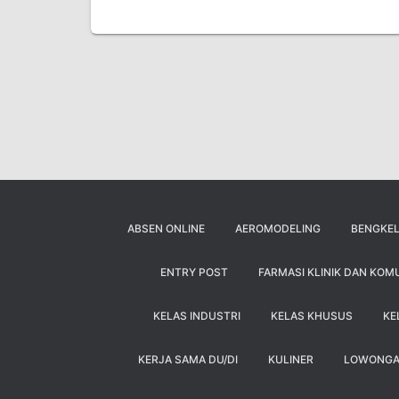
ABSEN ONLINE
AEROMODELING
BENGKEL
ENTRY POST
FARMASI KLINIK DAN KOM
KELAS INDUSTRI
KELAS KHUSUS
KE
KERJA SAMA DU/DI
KULINER
LOWONG