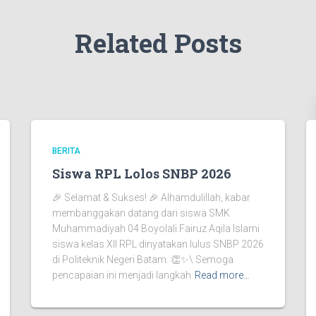
Related Posts
BERITA
Siswa RPL Lolos SNBP 2026
🎉 Selamat & Sukses! 🎉 Alhamdulillah, kabar
membanggakan datang dari siswa SMK
Muhammadiyah 04 Boyolali.Fairuz Aqila Islami
siswa kelas XII RPL dinyatakan lulus SNBP 2026
di Politeknik Negeri Batam. 👏✨\ Semoga
pencapaian ini menjadi langkah
Read more…