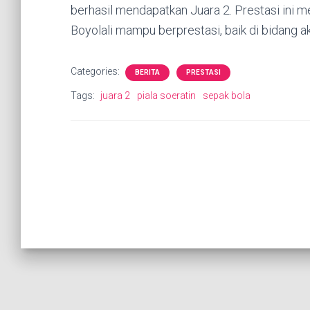
berhasil mendapatkan Juara 2. Prestasi in
Boyolali mampu berprestasi, baik di bidang
Categories:
BERITA
PRESTASI
Tags:
juara 2
piala soeratin
sepak bola