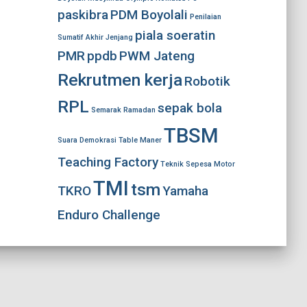
paskibra
PDM Boyolali
Penilaian
piala soeratin
Sumatif Akhir Jenjang
PMR
ppdb
PWM Jateng
Rekrutmen kerja
Robotik
RPL
sepak bola
Semarak Ramadan
TBSM
Suara Demokrasi
Table Maner
Teaching Factory
Teknik Sepesa Motor
TMI
tsm
TKRO
Yamaha
Enduro Challenge