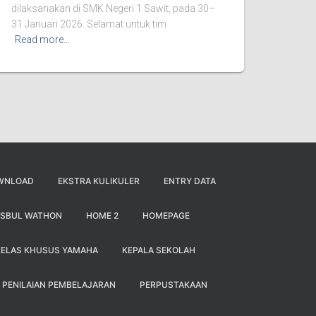
dilaksanakan di SMK Negeri 1 Sawit, pada 30–
31 Januari 2026. Selamat untuk tim
Read more…
WNLOAD
EKSTRA KULIKULER
ENTRY DATA
ISBUL WATHON
HOME 2
HOMEPAGE
KELAS KHUSUS YAMAHA
KEPALA SEKOLAH
PENILAIAN PEMBELAJARAN
PERPUSTAKAAN