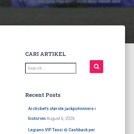
CARI ARTIKEL
S
e
a
r
c
Recent Posts
h
f
Arcticbet’s største jackpotvinnere i
o
r
historien
August 6, 2026
:
Legiano VIP Tassi di Cashback per