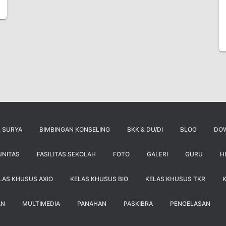
 SURYA
BIMBINGAN KONSELING
BKK & DU/DI
BLOG
DO
UNITAS
FASILITAS SEKOLAH
FOTO
GALERI
GURU
H
LAS KHUSUS AXIO
KELAS KHUSUS BIO
KELAS KHUSUS TKR
AN
MULTIMEDIA
PANAHAN
PASKIBRA
PENGELASAN