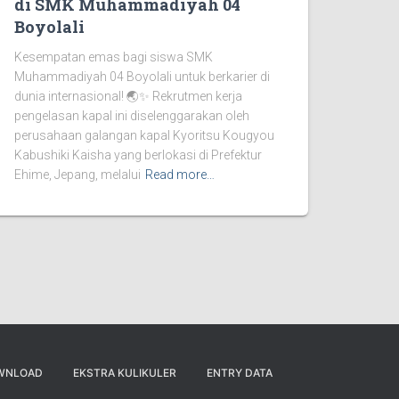
di SMK Muhammadiyah 04
Boyolali
Kesempatan emas bagi siswa SMK
Muhammadiyah 04 Boyolali untuk berkarier di
dunia internasional! 🌏✨ Rekrutmen kerja
pengelasan kapal ini diselenggarakan oleh
perusahaan galangan kapal Kyoritsu Kougyou
Kabushiki Kaisha yang berlokasi di Prefektur
Ehime, Jepang, melalui
Read more…
WNLOAD
EKSTRA KULIKULER
ENTRY DATA