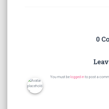
0 C
Leav
You must be
logged in
to post a comm