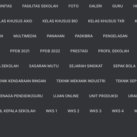
UNITAS
FASILITAS SEKOLAH
FOTO
GALERI
GURU
H
LAS KHUSUS AXIO
KELAS KHUSUS BIO
KELAS KHUSUS TKR
AN
MULTIMEDIA
PANAHAN
PASKIBRA
PENGELASAN
PPDB 2021
PPDB 2022
PRESTASI
PROFIL SEKOLAH
A SEKOLAH
SASARAN MUTU
SEJARAH SINGKAT
SEPAK BOLA
KNIK KENDARAAN RINGAN
TEKNIK MEKANIK INDUSTRI
TEKNIK SE
TENAGA PENDIDIK/GURU
UJIAN ONLINE
UNIT PRODUKSI
URA
IL KEPALA SEKOLAH
WKS 1
WKS 2
WKS 3
WKS 4
W