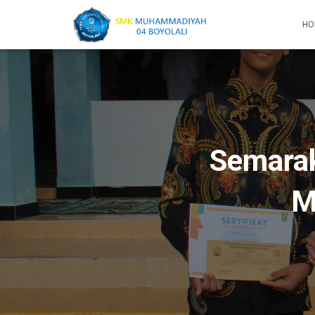
HO
Semarak
M