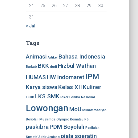
24
25
26
27
28
29
30
31
« Jul
Tags
Animasi
Bahasa Indonesia
Artikel
BKK
Hizbul Wathan
Barkab
dudi
IPM
HUMAS
HW
Indomaret
Karya siswa
Kelas XII
Kuliner
LKS SMK
LKBB
loker
Lomba Nasional
Lowongan
MoU
Muhammadiyah
Boyolali
Musyimda
Olympic Komatsu
P5
paskibra
PDM Boyolali
Penilaian
piala soeratin
Sumatif Akhir Jenjang