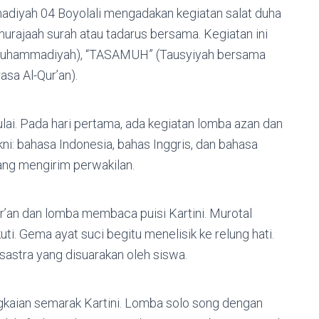
diyah 04 Boyolali mengadakan kegiatan salat duha
murajaah surah atau tadarus bersama. Kegiatan ini
 Muhammadiyah), “TASAMUH” (Tausyiyah bersama
a Al-Qur’an).
lai. Pada hari pertama, ada kegiatan lomba azan dan
i: bahasa Indonesia, bahas Inggris, dan bahasa
 yang mengirim perwakilan.
ur’an dan lomba membaca puisi Kartini. Murotal
ti. Gema ayat suci begitu menelisik ke relung hati.
a sastra yang disuarakan oleh siswa.
ngkaian semarak Kartini. Lomba solo song dengan