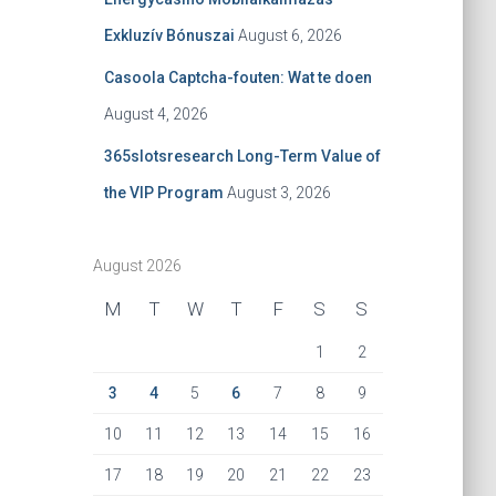
Exkluzív Bónuszai
August 6, 2026
Casoola Captcha-fouten: Wat te doen
August 4, 2026
365slotsresearch Long-Term Value of
the VIP Program
August 3, 2026
August 2026
M
T
W
T
F
S
S
1
2
3
4
5
6
7
8
9
10
11
12
13
14
15
16
17
18
19
20
21
22
23