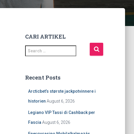
CARI ARTIKEL
S
e
a
r
c
Recent Posts
h
f
Arcticbet’s største jackpotvinnere i
o
r
historien
August 6, 2026
:
Legiano VIP Tassi di Cashback per
Fascia
August 6, 2026
Energycasino Mobilalkalmazás