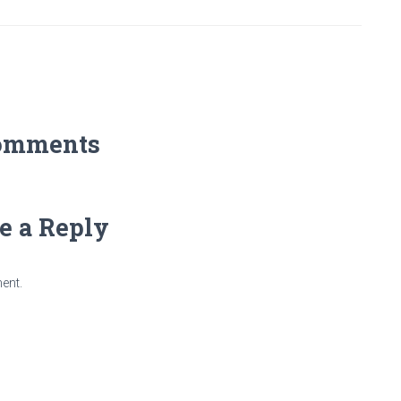
omments
e a Reply
ent.