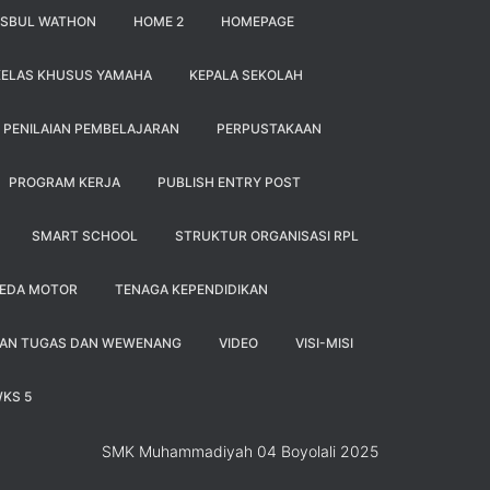
ISBUL WATHON
HOME 2
HOMEPAGE
KELAS KHUSUS YAMAHA
KEPALA SEKOLAH
PENILAIAN PEMBELAJARAN
PERPUSTAKAAN
PROGRAM KERJA
PUBLISH ENTRY POST
SMART SCHOOL
STRUKTUR ORGANISASI RPL
PEDA MOTOR
TENAGA KEPENDIDIKAN
IAN TUGAS DAN WEWENANG
VIDEO
VISI-MISI
KS 5
SMK Muhammadiyah 04 Boyolali 2025