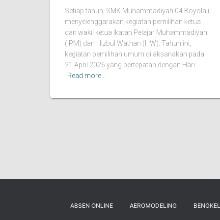
Setiap tahun, SMK Muhammadiyah 04 Boyolali
menyelenggarakan kegiatan pemilihan ketua
dan wakil ketua Ikatan Pelajar Muhammadiyah
(IPM) dan Hizbul Wathan (HW). Tahun ini,
kegiatan pemilihan umum dilaksanakan pada
21 April 2026 yang bertepatan dengan Hari
Read more…
ABSEN ONLINE
AEROMODELING
BENGKEL