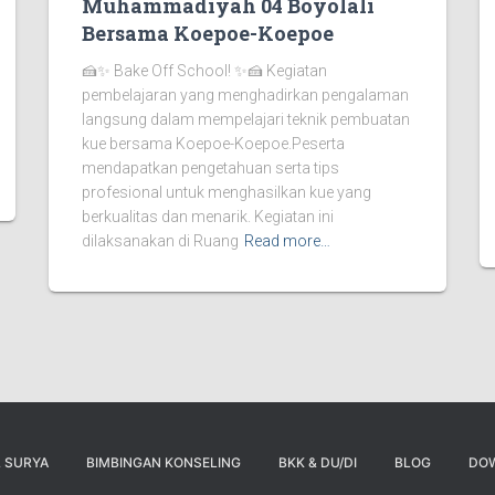
Muhammadiyah 04 Boyolali
Bersama Koepoe-Koepoe
🍰✨ Bake Off School! ✨🍰 Kegiatan
pembelajaran yang menghadirkan pengalaman
langsung dalam mempelajari teknik pembuatan
kue bersama Koepoe-Koepoe.Peserta
mendapatkan pengetahuan serta tips
profesional untuk menghasilkan kue yang
berkualitas dan menarik. Kegiatan ini
dilaksanakan di Ruang
Read more…
 SURYA
BIMBINGAN KONSELING
BKK & DU/DI
BLOG
DO