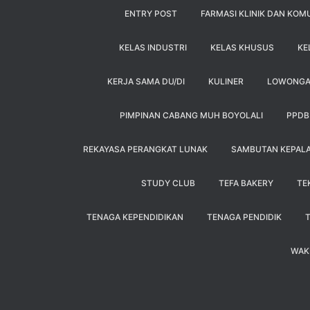
ENTRY POST
FARMASI KLINIK DAN KOM
KELAS INDUSTRI
KELAS KHUSUS
KE
KERJA SAMA DU/DI
KULINER
LOWONG
PIMPINAN CABANG MUH BOYOLALI
PPDB
REKAYASA PERANGKAT LUNAK
SAMBUTAN KEPAL
STUDY CLUB
TEFA BAKERY
TE
TENAGA KEPENDIDIKAN
TENAGA PENDIDIK
WAK