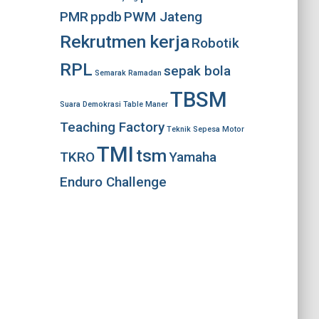
PMR
ppdb
PWM Jateng
Rekrutmen kerja
Robotik
RPL
sepak bola
Semarak Ramadan
TBSM
Suara Demokrasi
Table Maner
Teaching Factory
Teknik Sepesa Motor
TMI
tsm
TKRO
Yamaha
Enduro Challenge