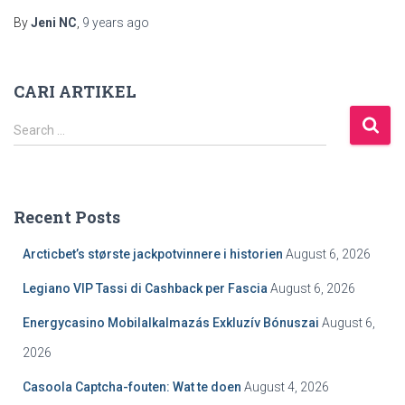
By
Jeni NC
,
9 years
ago
CARI ARTIKEL
S
Search …
e
a
r
c
Recent Posts
h
f
Arcticbet’s største jackpotvinnere i historien
August 6, 2026
o
r
Legiano VIP Tassi di Cashback per Fascia
August 6, 2026
:
Energycasino Mobilalkalmazás Exkluzív Bónuszai
August 6,
2026
Casoola Captcha-fouten: Wat te doen
August 4, 2026