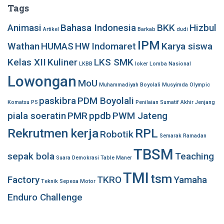
Tags
Animasi
Bahasa Indonesia
BKK
Hizbul
Artikel
Barkab
dudi
IPM
Wathan
HUMAS
HW
Indomaret
Karya siswa
Kelas XII
Kuliner
LKS SMK
LKBB
loker
Lomba Nasional
Lowongan
MoU
Muhammadiyah Boyolali
Musyimda
Olympic
paskibra
PDM Boyolali
Komatsu
P5
Penilaian Sumatif Akhir Jenjang
piala soeratin
PMR
ppdb
PWM Jateng
Rekrutmen kerja
RPL
Robotik
Semarak Ramadan
TBSM
sepak bola
Teaching
Suara Demokrasi
Table Maner
TMI
tsm
Factory
TKRO
Yamaha
Teknik Sepesa Motor
Enduro Challenge