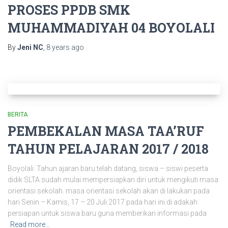
PROSES PPDB SMK
MUHAMMADIYAH 04 BOYOLALI
By
Jeni NC
,
8 years
ago
BERITA
PEMBEKALAN MASA TAA’RUF
TAHUN PELAJARAN 2017 / 2018
Boyolali. Tahun ajaran baru telah datang, siswa – siswi peserta
didik SLTA sudah mulai mempersiapkan diri untuk mengikuti masa
orientasi sekolah. masa orientasi sekolah akan di lakukan pada
hari Senin – Kamis, 17 – 20 Juli 2017 pada hari ini di adakah
persiapan untuk siswa baru guna memberikan informasi pada
Read more…