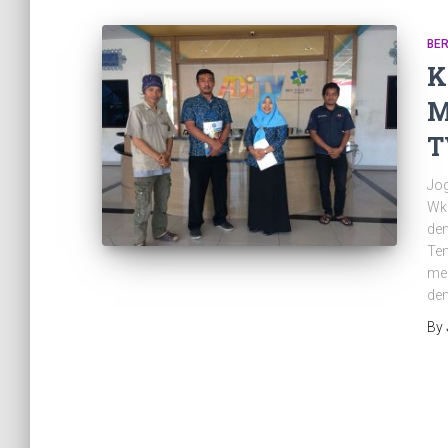
BER
K
M
T
Jog
Wk
den
Ten
men
den
By