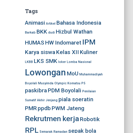
Tags
Animasi
Bahasa Indonesia
Artikel
BKK
Hizbul Wathan
Barkab
dudi
IPM
HUMAS
HW
Indomaret
Karya siswa
Kelas XII
Kuliner
LKS SMK
LKBB
loker
Lomba Nasional
Lowongan
MoU
Muhammadiyah
Boyolali
Musyimda
Olympic Komatsu
P5
paskibra
PDM Boyolali
Penilaian
piala soeratin
Sumatif Akhir Jenjang
PMR
ppdb
PWM Jateng
Rekrutmen kerja
Robotik
RPL
sepak bola
Semarak Ramadan