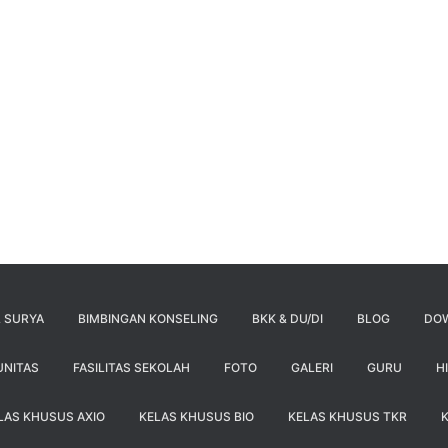
 SURYA
BIMBINGAN KONSELING
BKK & DU/DI
BLOG
DO
UNITAS
FASILITAS SEKOLAH
FOTO
GALERI
GURU
H
LAS KHUSUS AXIO
KELAS KHUSUS BIO
KELAS KHUSUS TKR