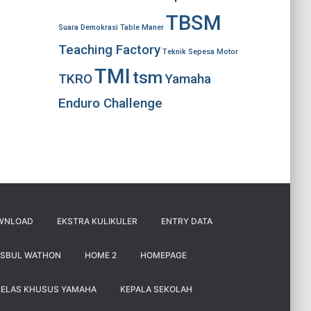
TBSM
Suara Demokrasi
Table Maner
Teaching Factory
Teknik Sepesa Motor
TMI
tsm
TKRO
Yamaha
Enduro Challenge
WNLOAD
EKSTRA KULIKULER
ENTRY DATA
ISBUL WATHON
HOME 2
HOMEPAGE
KELAS KHUSUS YAMAHA
KEPALA SEKOLAH