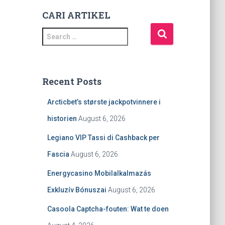
CARI ARTIKEL
S
e
a
r
c
Recent Posts
h
f
Arcticbet’s største jackpotvinnere i
o
historien
August 6, 2026
r
:
Legiano VIP Tassi di Cashback per
Fascia
August 6, 2026
Energycasino Mobilalkalmazás
Exkluzív Bónuszai
August 6, 2026
Casoola Captcha-fouten: Wat te doen