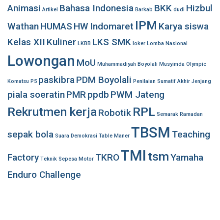
Animasi
Bahasa Indonesia
BKK
Hizbul
Artikel
Barkab
dudi
IPM
Wathan
HUMAS
HW
Indomaret
Karya siswa
Kelas XII
Kuliner
LKS SMK
LKBB
loker
Lomba Nasional
Lowongan
MoU
Muhammadiyah Boyolali
Musyimda
Olympic
paskibra
PDM Boyolali
Komatsu
P5
Penilaian Sumatif Akhir Jenjang
piala soeratin
PMR
ppdb
PWM Jateng
Rekrutmen kerja
RPL
Robotik
Semarak Ramadan
TBSM
sepak bola
Teaching
Suara Demokrasi
Table Maner
TMI
tsm
Factory
TKRO
Yamaha
Teknik Sepesa Motor
Enduro Challenge