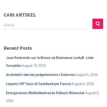
CARI ARTIKEL
S
Search …
e
a
r
c
Recent Posts
h
f
Jeux Restreints sur le Bonus de Bienvenue Lucky8 : Liste
o
r
Complète
August 10, 2026
:
Arcticbet’s største jackpotvinnere i historien
August 6, 2026
Legiano VIP Tassi di Cashback per Fascia
August 6, 2026
Energycasino Mobilalkalmazás Exkluzív Bónuszai
August 6,
2026