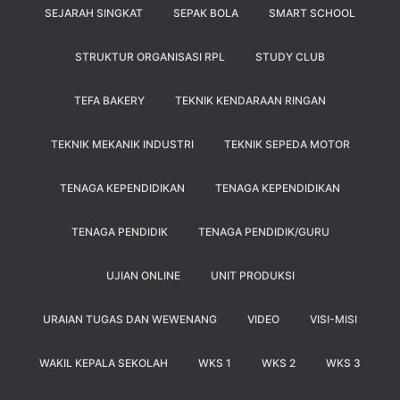
SEJARAH SINGKAT
SEPAK BOLA
SMART SCHOOL
STRUKTUR ORGANISASI RPL
STUDY CLUB
TEFA BAKERY
TEKNIK KENDARAAN RINGAN
TEKNIK MEKANIK INDUSTRI
TEKNIK SEPEDA MOTOR
TENAGA KEPENDIDIKAN
TENAGA KEPENDIDIKAN
TENAGA PENDIDIK
TENAGA PENDIDIK/GURU
UJIAN ONLINE
UNIT PRODUKSI
URAIAN TUGAS DAN WEWENANG
VIDEO
VISI-MISI
WAKIL KEPALA SEKOLAH
WKS 1
WKS 2
WKS 3