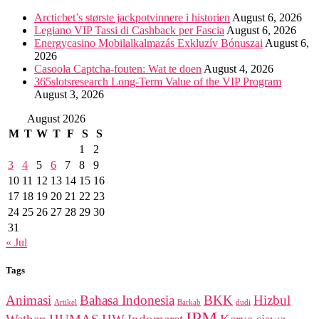
Arcticbet’s største jackpotvinnere i historien
August 6, 2026
Legiano VIP Tassi di Cashback per Fascia
August 6, 2026
Energycasino Mobilalkalmazás Exkluzív Bónuszai
August 6,
2026
Casoola Captcha-fouten: Wat te doen
August 4, 2026
365slotsresearch Long-Term Value of the VIP Program
August 3, 2026
August 2026
M
T
W
T
F
S
S
1
2
3
4
5
6
7
8
9
10
11
12
13
14
15
16
17
18
19
20
21
22
23
24
25
26
27
28
29
30
31
« Jul
Tags
Animasi
Bahasa Indonesia
BKK
Hizbul
Artikel
Barkab
dudi
IPM