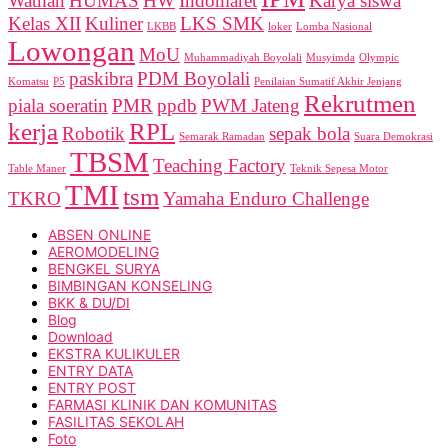
Wathan
HUMAS
HW
Indomaret
Karya siswa
Kelas XII
Kuliner
LKS SMK
LKBB
loker
Lomba Nasional
Lowongan
MoU
Muhammadiyah Boyolali
Musyimda
Olympic
paskibra
PDM Boyolali
Komatsu
P5
Penilaian Sumatif Akhir Jenjang
Rekrutmen
piala soeratin
PMR
ppdb
PWM Jateng
kerja
RPL
Robotik
sepak bola
Semarak Ramadan
Suara Demokrasi
TBSM
Teaching Factory
Table Maner
Teknik Sepesa Motor
TMI
tsm
TKRO
Yamaha Enduro Challenge
ABSEN ONLINE
AEROMODELING
BENGKEL SURYA
BIMBINGAN KONSELING
BKK & DU/DI
Blog
Download
EKSTRA KULIKULER
ENTRY DATA
ENTRY POST
FARMASI KLINIK DAN KOMUNITAS
FASILITAS SEKOLAH
Foto