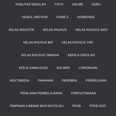
FASILITAS SEKOLAH
FOTO
GALERI
GURU
HISBUL WATHON
HOME 2
HOMEPAGE
KELAS INDUSTRI
KELAS KHUSUS
KELAS KHUSUS AXIO
KELAS KHUSUS BIO
KELAS KHUSUS TKR
KELAS KHUSUS YAMAHA
KEPALA SEKOLAH
KERJA SAMA DU/DI
KULINER
LOWONGAN
MULTIMEDIA
PANAHAN
PASKIBRA
PENGELASAN
PENILAIAN PEMBELAJARAN
PERPUSTAKAAN
PIMPINAN CABANG MUH BOYOLALI
PPDB
PPDB 2021