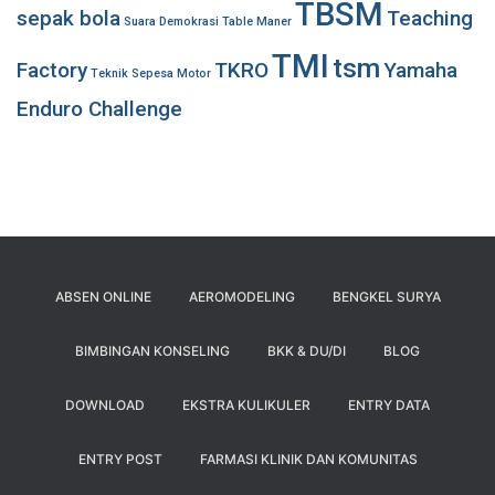
TBSM
sepak bola
Teaching
Suara Demokrasi
Table Maner
TMI
tsm
Factory
TKRO
Yamaha
Teknik Sepesa Motor
Enduro Challenge
ABSEN ONLINE
AEROMODELING
BENGKEL SURYA
BIMBINGAN KONSELING
BKK & DU/DI
BLOG
DOWNLOAD
EKSTRA KULIKULER
ENTRY DATA
ENTRY POST
FARMASI KLINIK DAN KOMUNITAS