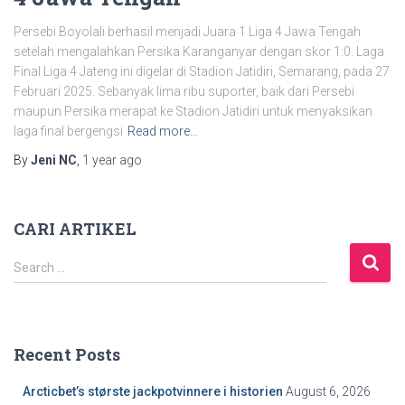
Persebi Boyolali berhasil menjadi Juara 1 Liga 4 Jawa Tengah
setelah mengalahkan Persika Karanganyar dengan skor 1:0. Laga
Final Liga 4 Jateng ini digelar di Stadion Jatidiri, Semarang, pada 27
Februari 2025. Sebanyak lima ribu suporter, baik dari Persebi
maupun Persika merapat ke Stadion Jatidiri untuk menyaksikan
laga final bergengsi
Read more…
By
Jeni NC
,
1 year
ago
CARI ARTIKEL
S
Search …
e
a
r
c
Recent Posts
h
f
Arcticbet’s største jackpotvinnere i historien
August 6, 2026
o