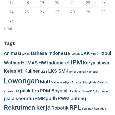
17
18
19
20
21
22
23
24
25
26
27
28
29
30
31
« Jul
Tags
Animasi
Bahasa Indonesia
BKK
Hizbul
Artikel
Barkab
dudi
IPM
Wathan
HUMAS
HW
Indomaret
Karya siswa
Kelas XII
Kuliner
LKS SMK
LKBB
loker
Lomba Nasional
Lowongan
MoU
Muhammadiyah Boyolali
Musyimda
Olympic
paskibra
PDM Boyolali
Komatsu
P5
Penilaian Sumatif Akhir Jenjang
piala soeratin
PMR
ppdb
PWM Jateng
Rekrutmen kerja
RPL
Robotik
Semarak Ramadan