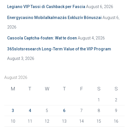
r
Legiano VIP Tassi di Cashback per Fascia
August 6, 2026
:
Energycasino Mobilalkalmazás Exkluzív Bónuszai
August 6,
2026
Casoola Captcha-fouten: Wat te doen
August 4, 2026
365slotsresearch Long-Term Value of the VIP Program
August 3, 2026
August 2026
M
T
W
T
F
S
S
1
2
3
4
5
6
7
8
9
10
11
12
13
14
15
16